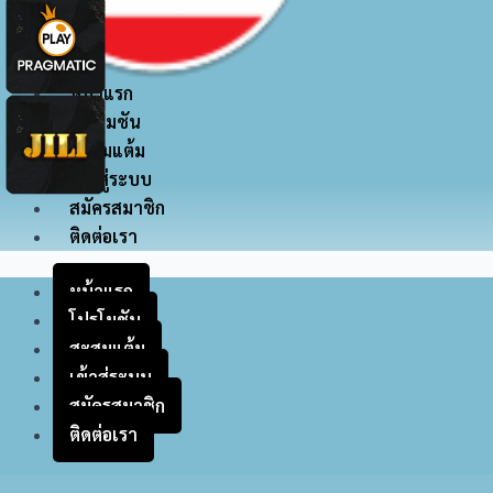
หน้าแรก
โปรโมชัน
สะสมแต้ม
เข้าสู่ระบบ
สมัครสมาชิก
ติดต่อเรา
หน้าแรก
โปรโมชัน
สะสมแต้ม
เข้าสู่ระบบ
สมัครสมาชิก
ติดต่อเรา