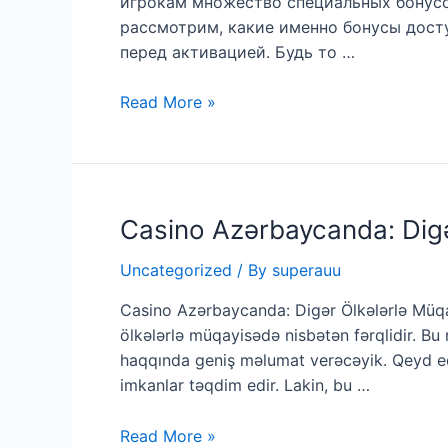
игрокам множество специальных бонусов
для
рассмотрим, какие именно бонусы досту
игроков
перед активацией. Будь то …
из
Казахстана:
Read More »
что
нужно
знать
Casino
Casino Azərbaycanda: Digə
Azərbaycanda:
Uncategorized
/ By
superauu
Digər
Ölkələrlə
Casino Azərbaycanda: Digər Ölkələrlə Müqay
Müqayisədə
ölkələrlə müqayisədə nisbətən fərqlidir. Bu
haqqında geniş məlumat verəcəyik. Qeyd edə
imkanlar təqdim edir. Lakin, bu …
Read More »