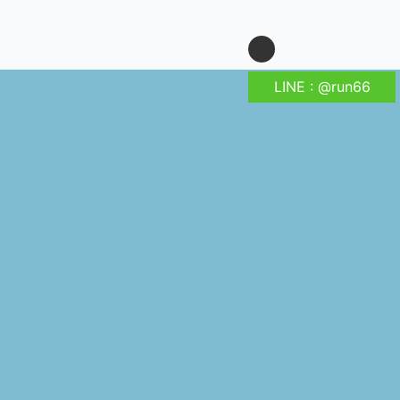
LINE : @run66