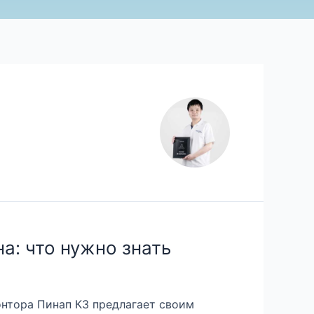
а: что нужно знать
онтора Пинап КЗ предлагает своим