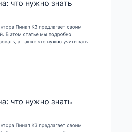
а: что нужно знать
онтора Пинап КЗ предлагает своим
й. В этом статье мы подробно
зовать, а также что нужно учитывать
а: что нужно знать
онтора Пинап КЗ предлагает своим