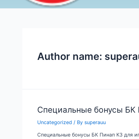
Author name: supera
Специальные
Специальные бонусы БК П
бонусы
Uncategorized
/ By
superauu
БК
Пинап
Специальные бонусы БК Пинап КЗ для иг
КЗ