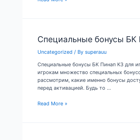
что
нужно
знать
Специальные
Специальные бонусы БК П
бонусы
Uncategorized
/ By
superauu
БК
Пинап
Специальные бонусы БК Пинап КЗ для иг
КЗ
игрокам множество специальных бонусов
для
рассмотрим, какие именно бонусы досту
игроков
перед активацией. Будь то …
из
Казахстана:
Read More »
что
нужно
знать