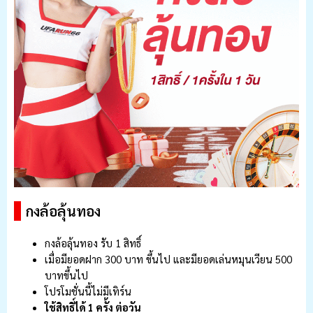
กงล้อลุ้นทอง
กงล้อลุ้นทอง รับ 1 สิทธิ์
เมื่อมียอดฝาก 300 บาท ขึ้นไป และมียอดเล่นหมุนเวียน 500
บาทขึ้นไป
โปรโมชั่นนี้ไม่มีเทิร์น
ใช้สิทธิ์ได้ 1 ครั้ง ต่อวัน