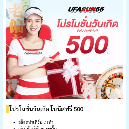
โปรโมชั่นวันเกิด โบนัสฟรี 500
สล็อตทำเทิร์น 2 เท่า
เล่นได้แค่สล็อตเท่านั้น