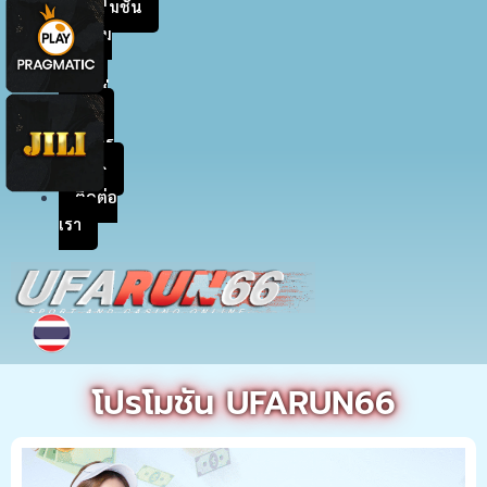
โปรโมชัน
สะสม
แต้ม
เข้าสู่
ระบบ
สมัคร
สมาชิก
ติดต่อ
เรา
โปรโมชัน UFARUN66