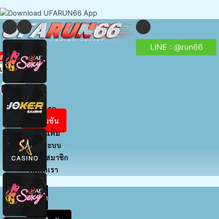
to
content
LINE : @run66
สมัครสมาชิก
เข้าสู่ระบบ
หน้าแรก
โปรโมชัน
สะสมแต้ม
เข้าสู่ระบบ
สมัครสมาชิก
ติดต่อเรา
หน้า
แรก