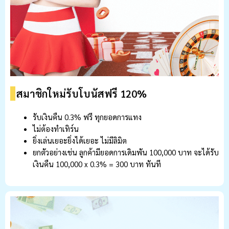
สมาชิกใหม่รับโบนัสฟรี 120%
รับเงินคืน 0.3% ฟรี ทุกยอดการแทง
ไม่ต้องทำเทิร์น
ยิ่งเล่นเยอะยิ่งได้เยอะ ไม่มีลิมิต
ยกตัวอย่างเช่น ลูกค้ามียอดการเดิมพัน 100,000 บาท จะได้รับ
เงินคืน 100,000 x 0.3% = 300 บาท ทันที