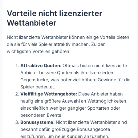
Vorteile nicht lizenzierter
Wettanbieter
Nicht lizenzierte Wettanbieter können einige Vorteile bieten,
die sie für viele Spieler attraktiv machen. Zu den
wichtigsten Vorteilen gehören:
Attraktive Quoten:
Oftmals bieten nicht lizenzierte
Anbieter bessere Quoten als ihre lizenzierten
Gegenstücke, was potenziell höhere Gewinne für die
Spieler bedeutet.
Vielfältige Wettangebote:
Diese Anbieter haben
häufig eine größere Auswahl an Wettmöglichkeiten,
einschließlich weniger gängiger Sportarten oder
besonderen Events.
Bonussysteme:
Nicht lizenzierte Wettanbieter sind
bekannt dafür, großzügige Bonusangebote
einzuführen, um neue Kunden anzuziehen.