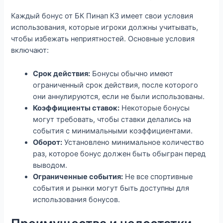
Каждый бонус от БК Пинап КЗ имеет свои условия
использования, которые игроки должны учитывать,
чтобы избежать неприятностей. Основные условия
включают:
Срок действия:
Бонусы обычно имеют
ограниченный срок действия, после которого
они аннулируются, если не были использованы.
Коэффициенты ставок:
Некоторые бонусы
могут требовать, чтобы ставки делались на
события с минимальными коэффициентами.
Оборот:
Установлено минимальное количество
раз, которое бонус должен быть обыгран перед
выводом.
Ограниченные события:
Не все спортивные
события и рынки могут быть доступны для
использования бонусов.