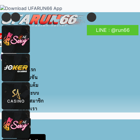
to
navigation
content
LINE : @run66
สมัครสมาชิก
เข้าสู่ระบบ
หน้าแรก
โปรโมชัน
สะสมแต้ม
เข้าสู่ระบบ
สมัครสมาชิก
ติดต่อเรา
หน้า
แรก