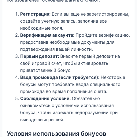
пользователей. Основные шаги включают:
Регистрация:
Если вы еще не зарегистрированы,
создайте учетную запись, заполнив все
необходимые поля.
Верификация аккаунта:
Пройдите верификацию,
предоставив необходимые документы для
подтверждения вашей личности.
Первый депозит:
Внесите первый депозит на
свой игровой счет, чтобы активировать
приветственный бонус.
Ввод промокода (если требуется):
Некоторые
бонусы могут требовать ввода специального
промокода во время пополнения счета.
Соблюдение условий:
Обязательно
ознакомьтесь с условиями использования
бонуса, чтобы избежать недоразумений при
выводе выигрышей.
Условия использования бонусов