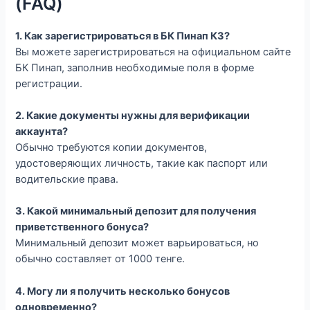
(FAQ)
1. Как зарегистрироваться в БК Пинап КЗ?
Вы можете зарегистрироваться на официальном сайте
БК Пинап, заполнив необходимые поля в форме
регистрации.
2. Какие документы нужны для верификации
аккаунта?
Обычно требуются копии документов,
удостоверяющих личность, такие как паспорт или
водительские права.
3. Какой минимальный депозит для получения
приветственного бонуса?
Минимальный депозит может варьироваться, но
обычно составляет от 1000 тенге.
4. Могу ли я получить несколько бонусов
одновременно?