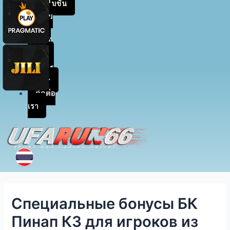
โปรโมชัน
สะสม
แต้ม
เข้าสู่
ระบบ
สมัคร
สมาชิก
ติดต่อ
เรา
Специальные бонусы БК
Пинап КЗ для игроков из