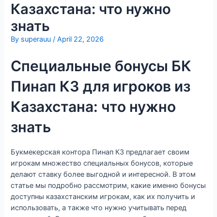
Казахстана: что нужно
знать
By
superauu
/
April 22, 2026
Специальные бонусы БК
Пинап КЗ для игроков из
Казахстана: что нужно
знать
Букмекерская контора Пинап КЗ предлагает своим
игрокам множество специальных бонусов, которые
делают ставку более выгодной и интересной. В этом
статье мы подробно рассмотрим, какие именно бонусы
доступны казахстанским игрокам, как их получить и
использовать, а также что нужно учитывать перед