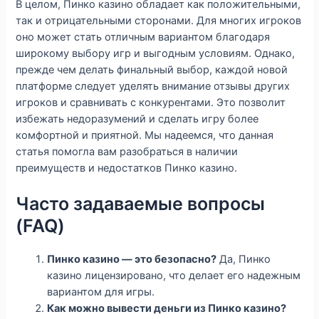
В целом, Пинко казино обладает как положительными,
так и отрицательными сторонами. Для многих игроков
оно может стать отличным вариантом благодаря
широкому выбору игр и выгодным условиям. Однако,
прежде чем делать финальный выбор, каждой новой
платформе следует уделять внимание отзывы других
игроков и сравнивать с конкурентами. Это позволит
избежать недоразумений и сделать игру более
комфортной и приятной. Мы надеемся, что данная
статья помогла вам разобраться в наличии
преимуществ и недостатков Пинко казино.
Часто задаваемые вопросы
(FAQ)
Пинко казино — это безопасно?
Да, Пинко
казино лицензировано, что делает его надежным
вариантом для игры.
Как можно вывести деньги из Пинко казино?