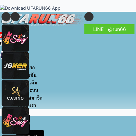
to
navigation
content
LINE : @run66
สมัครสมาชิก
เข้าสู่ระบบ
หน้าแรก
โปรโมชัน
สะสมแต้ม
เข้าสู่ระบบ
สมัครสมาชิก
ติดต่อเรา
หน้า
แรก