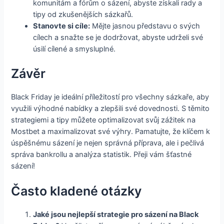
komunitám a fórům o sázení, abyste získali rady a
tipy od zkušenějších sázkařů.
Stanovte si cíle:
Mějte jasnou představu o svých
cílech a snažte se je dodržovat, abyste udrželi své
úsilí cílené a smysluplné.
Závěr
Black Friday je ideální příležitostí pro všechny sázkaře, aby
využili výhodné nabídky a zlepšili své dovednosti. S těmito
strategiemi a tipy můžete optimalizovat svůj zážitek na
Mostbet a maximalizovat své výhry. Pamatujte, že klíčem k
úspěšnému sázení je nejen správná příprava, ale i pečlivá
správa bankrollu a analýza statistik. Přeji vám šťastné
sázení!
Často kladené otázky
Jaké jsou nejlepší strategie pro sázení na Black