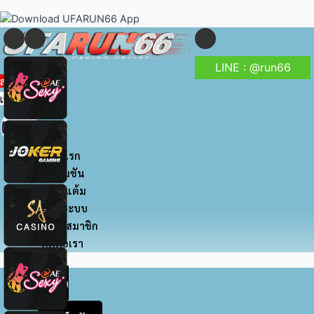
to
navigation
content
LINE : @run66
สมัครสมาชิก
เข้าสู่ระบบ
หน้าแรก
โปรโมชัน
สะสมแต้ม
เข้าสู่ระบบ
สมัครสมาชิก
ติดต่อเรา
หน้า
แรก