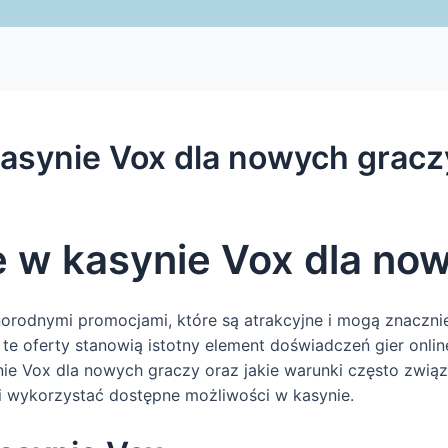
kasynie Vox dla nowych gracz
e w kasynie Vox dla no
orodnymi promocjami, które są atrakcyjne i mogą znaczni
 oferty stanowią istotny element doświadczeń gier online
ie Vox dla nowych graczy oraz jakie warunki często związ
ni wykorzystać dostępne możliwości w kasynie.