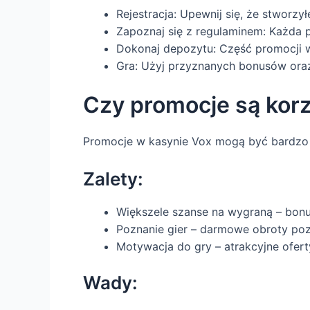
Rejestracja: Upewnij się, że stworz
Zapoznaj się z regulaminem: Każda p
Dokonaj depozytu: Część promocji 
Gra: Użyj przyznanych bonusów oraz
Czy promocje są korz
Promocje w kasynie Vox mogą być bardzo ko
Zalety:
Większele szanse na wygraną – bon
Poznanie gier – darmowe obroty poz
Motywacja do gry – atrakcyjne ofer
Wady: