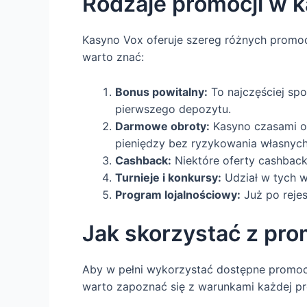
Rodzaje promocji w k
Kasyno Vox oferuje szereg różnych promoc
warto znać:
Bonus powitalny:
To najczęściej sp
pierwszego depozytu.
Darmowe obroty:
Kasyno czasami o
pieniędzy bez ryzykowania własnyc
Cashback:
Niektóre oferty cashback
Turnieje i konkursy:
Udział w tych w
Program lojalnościowy:
Już po rejes
Jak skorzystać z pro
Aby w pełni wykorzystać dostępne promoc
warto zapoznać się z warunkami każdej pro