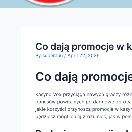
Co dają promocje w 
By
superauu
/
April 22, 2026
Co dają promocj
Kasyno Vox przyciąga nowych graczy różn
bonusów powitalnych po darmowe obroty, te
jakie korzyści przynoszą promocje w kasyn
będziesz mógł lepiej zrozumieć, jak w peł