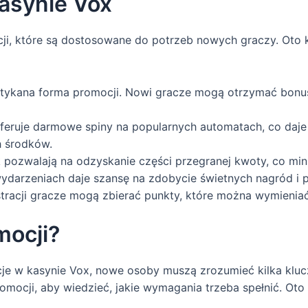
asynie Vox
ji, które są dostosowane do potrzeb nowych graczy. Oto k
otykana forma promocji. Nowi gracze mogą otrzymać bonu
feruje darmowe spiny na popularnych automatach, co daj
h środków.
 pozwalają na odzyskanie części przegranej kwoty, co mini
ydarzeniach daje szansę na zdobycie świetnych nagród i p
tracji gracze mogą zbierać punkty, które można wymieniać
mocji?
je w kasynie Vox, nowe osoby muszą zrozumieć kilka klu
mocji, aby wiedzieć, jakie wymagania trzeba spełnić. Oto 