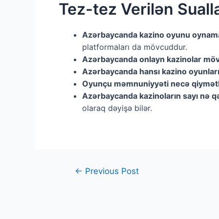
Tez-tez Verilən Suall
Azərbaycanda kazino oyunu oynama
platformaları da mövcuddur.
Azərbaycanda onlayn kazinolar m
Azərbaycanda hansı kazino oyunları
Oyunçu məmnuniyyəti necə qiymətlə
Azərbaycanda kazinoların sayı nə q
olaraq dəyişə bilər.
←
Previous Post