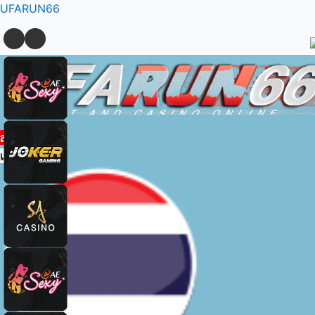
Skip
Menu
Menu
Post
UFARUN66
to
navigation
content
สมัครสมาชิก
เข้าสู่ระบบ