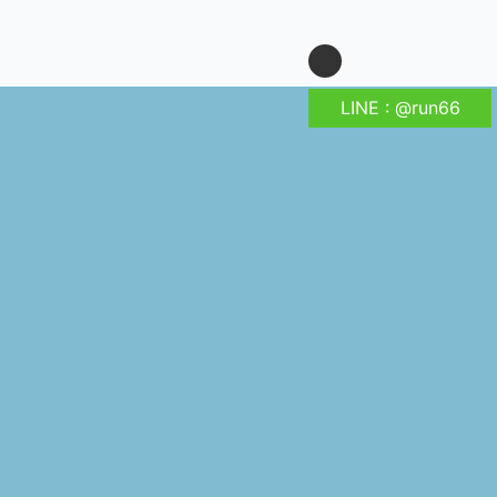
LINE : @run66