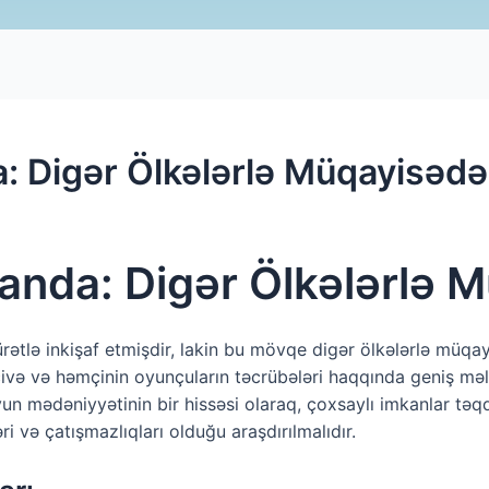
: Digər Ölkələrlə Müqayisədə
anda: Digər Ölkələrlə 
ətlə inkişaf etmişdir, lakin bu mövqe digər ölkələrlə müqay
rçivə və həmçinin oyunçuların təcrübələri haqqında geniş mə
un mədəniyyətinin bir hissəsi olaraq, çoxsaylı imkanlar təqd
i və çatışmazlıqları olduğu araşdırılmalıdır.