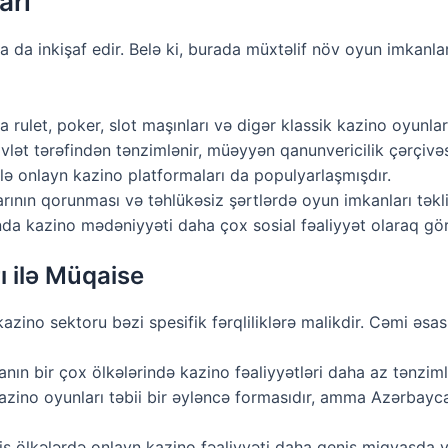
arı
da inkişaf edir. Belə ki, burada müxtəlif növ oyun imkanları
rulet, poker, slot maşınları və digər klassik kazino oyunla
vlət tərəfindən tənzimlənir, müəyyən qanunvericilik çərçivəsi
 ilə onlayn kazino platformaları da populyarlaşmışdır.
nın qorunması və təhlükəsiz şərtlərdə oyun imkanları təklif 
a kazino mədəniyyəti daha çox sosial fəaliyyət olaraq gör
ı ilə Müqaise
zino sektoru bəzi spesifik fərqliliklərə malikdir. Cəmi əsas
ın bir çox ölkələrində kazino fəaliyyətləri daha az tənziml
azino oyunları təbii bir əyləncə formasıdır, amma Azərbayca
iş ölkələrdə onlayn kazino fəaliyyəti daha geniş miqyasda 