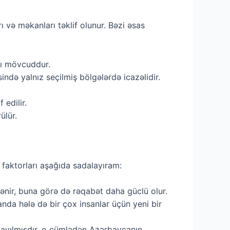
 və məkanları təklif olunur. Bəzi əsas
rı mövcuddur.
ndə yalnız seçilmiş bölgələrdə icazəlidir.
edilir.
ülür.
 faktorları aşağıda sadalayıram:
ənir, buna görə də rəqabət daha güclü olur.
nda hələ də bir çox insanlar üçün yeni bir
yayılmışdır, o cümlədən Azərbaycanın