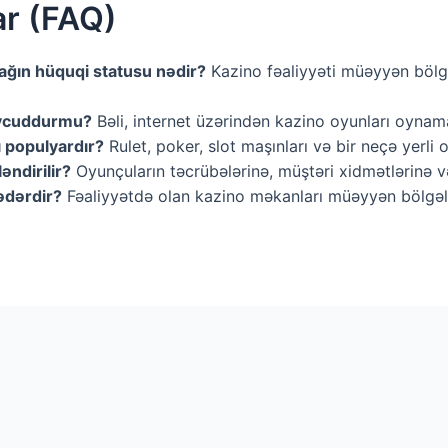
ar (FAQ)
ğın hüquqi statusu nədir?
Kazino fəaliyyəti müəyyən bölgə
övcuddurmu?
Bəli, internet üzərindən kazino oyunları oyn
 populyardır?
Rulet, poker, slot maşınları və bir neçə yerli 
ndirilir?
Oyunçuların təcrübələrinə, müştəri xidmətlərinə və
ədərdir?
Fəaliyyətdə olan kazino məkanları müəyyən bölgələrd