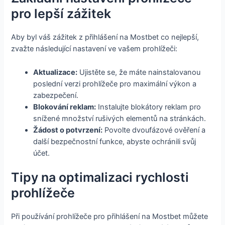
pro lepší zážitek
Aby byl váš zážitek z přihlášení na Mostbet co nejlepší,
zvažte následující nastavení ve vašem prohlížeči:
Aktualizace:
Ujistěte se, že máte nainstalovanou
poslední verzi prohlížeče pro maximální výkon a
zabezpečení.
Blokování reklam:
Instalujte blokátory reklam pro
snížené množství rušivých elementů na stránkách.
Žádost o potvrzení:
Povolte dvoufázové ověření a
další bezpečnostní funkce, abyste ochránili svůj
účet.
Tipy na optimalizaci rychlosti
prohlížeče
Při používání prohlížeče pro přihlášení na Mostbet můžete