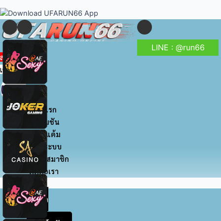
to
navigation
content
LINE : @run66
สมัครสมาชิก
เข้าสู่ระบบ
หน้าแรก
โปรโมชัน
สะสมแต้ม
เข้าสู่ระบบ
สมัครสมาชิก
ติดต่อเรา
หน้า
แรก