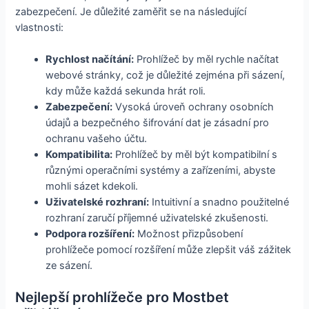
zabezpečení. Je důležité zaměřit se na následující
vlastnosti:
Rychlost načítání:
Prohlížeč by měl rychle načítat
webové stránky, což je důležité zejména při sázení,
kdy může každá sekunda hrát roli.
Zabezpečení:
Vysoká úroveň ochrany osobních
údajů a bezpečného šifrování dat je zásadní pro
ochranu vašeho účtu.
Kompatibilita:
Prohlížeč by měl být kompatibilní s
různými operačními systémy a zařízeními, abyste
mohli sázet kdekoli.
Uživatelské rozhraní:
Intuitivní a snadno použitelné
rozhraní zaručí příjemné uživatelské zkušenosti.
Podpora rozšíření:
Možnost přizpůsobení
prohlížeče pomocí rozšíření může zlepšit váš zážitek
ze sázení.
Nejlepší prohlížeče pro Mostbet