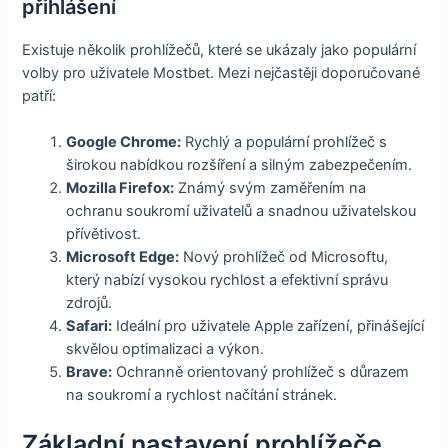
přihlášení
Existuje několik prohlížečů, které se ukázaly jako populární
volby pro uživatele Mostbet. Mezi nejčastěji doporučované
patří:
Google Chrome:
Rychlý a populární prohlížeč s
širokou nabídkou rozšíření a silným zabezpečením.
Mozilla Firefox:
Známý svým zaměřením na
ochranu soukromí uživatelů a snadnou uživatelskou
přívětivost.
Microsoft Edge:
Nový prohlížeč od Microsoftu,
který nabízí vysokou rychlost a efektivní správu
zdrojů.
Safari:
Ideální pro uživatele Apple zařízení, přinášející
skvělou optimalizaci a výkon.
Brave:
Ochranně orientovaný prohlížeč s důrazem
na soukromí a rychlost načítání stránek.
Základní nastavení prohlížeče