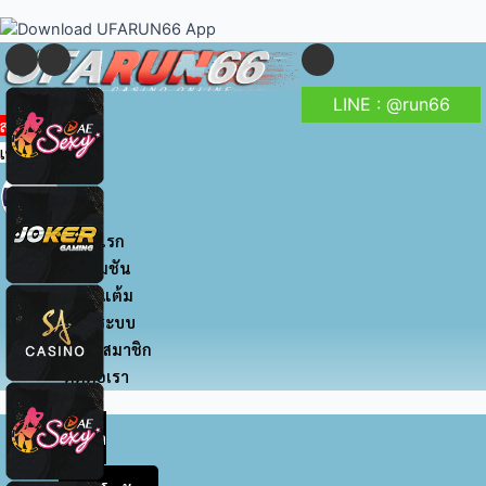
to
navigation
content
LINE : @run66
สมัครสมาชิก
เข้าสู่ระบบ
หน้าแรก
โปรโมชัน
สะสมแต้ม
เข้าสู่ระบบ
สมัครสมาชิก
ติดต่อเรา
หน้า
แรก