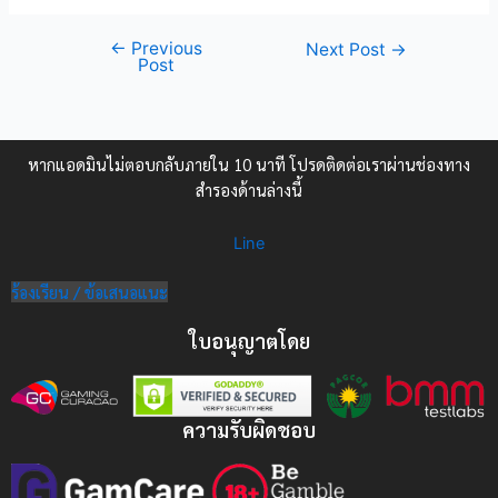
←
Previous
Next Post
→
Post
หากแอดมินไม่ตอบกลับภายใน 10 นาที โปรดติดต่อเราผ่านช่องทาง
สำรองด้านล่างนี้
Line
ร้องเรียน / ข้อเสนอแนะ
ใบอนุญาตโดย
ความรับผิดชอบ