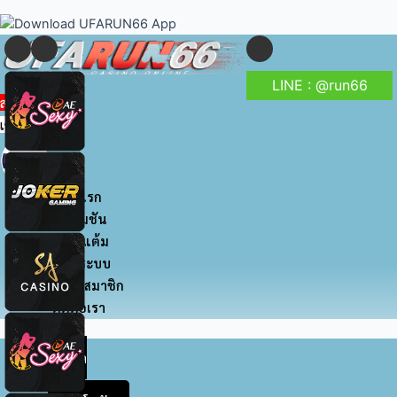
to
navigation
content
LINE : @run66
สมัครสมาชิก
เข้าสู่ระบบ
หน้าแรก
โปรโมชัน
สะสมแต้ม
เข้าสู่ระบบ
สมัครสมาชิก
ติดต่อเรา
หน้า
แรก