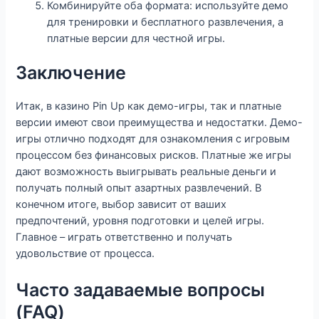
Комбинируйте оба формата: используйте демо
для тренировки и бесплатного развлечения, а
платные версии для честной игры.
Заключение
Итак, в казино Pin Up как демо-игры, так и платные
версии имеют свои преимущества и недостатки. Демо-
игры отлично подходят для ознакомления с игровым
процессом без финансовых рисков. Платные же игры
дают возможность выигрывать реальные деньги и
получать полный опыт азартных развлечений. В
конечном итоге, выбор зависит от ваших
предпочтений, уровня подготовки и целей игры.
Главное – играть ответственно и получать
удовольствие от процесса.
Часто задаваемые вопросы
(FAQ)