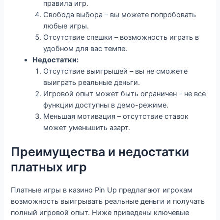
правила игр.
Свобода выбора – вы можете попробовать
любые игры.
Отсутствие спешки – возможность играть в
удобном для вас темпе.
Недостатки:
Отсутствие выигрышей – вы не сможете
выиграть реальные деньги.
Игровой опыт может быть ограничен – не все
функции доступны в демо-режиме.
Меньшая мотивация – отсутствие ставок
может уменьшить азарт.
Преимущества и недостатки
платных игр
Платные игры в казино Pin Up предлагают игрокам
возможность выигрывать реальные деньги и получать
полный игровой опыт. Ниже приведены ключевые