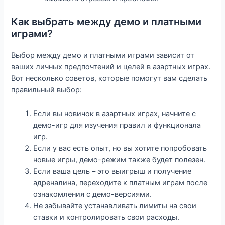
Как выбрать между демо и платными
играми?
Выбор между демо и платными играми зависит от
ваших личных предпочтений и целей в азартных играх.
Вот несколько советов, которые помогут вам сделать
правильный выбор:
Если вы новичок в азартных играх, начните с
демо-игр для изучения правил и функционала
игр.
Если у вас есть опыт, но вы хотите попробовать
новые игры, демо-режим также будет полезен.
Если ваша цель – это выигрыш и получение
адреналина, переходите к платным играм после
ознакомления с демо-версиями.
Не забывайте устанавливать лимиты на свои
ставки и контролировать свои расходы.