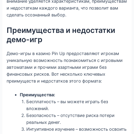
внимание уделяется характеристикам, преимуществам
и недостаткам каждого варианта, что позволит вам
сделать осознанный выбор.
Преимущества и недостатки
демо-игр
Демо-игры в казино Pin Up предоставляют игрокам
уникальную возможность познакомиться с игровыми
автоматами и прочими азартными играми без
финансовых рисков. Вот несколько ключевых
преимуществ и недостатков этого формата:
Преимущества:
Бесплатность – вы можете играть без
вложений.
Безопасность – отсутствие риска потери
реальных денег.
Интуитивное изучение – возможность освоить