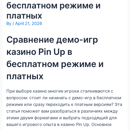
бесплатном режиме и
платных
By
/
April 21, 2026
Сравнение демо-игр
казино Pin Up в
бесплатном режиме и
платных
При выборе казино многие игроки сталкиваются с
вопросом: стоит ли начинать с демо-игр в бесплатном
режиме или сразу переходить к платным версиям? Эта
статья поможет вам разобраться в различиях между
этими двумя форматами и выбрать подходящий для
вашего игрового опыта в казино Pin Up. Основное