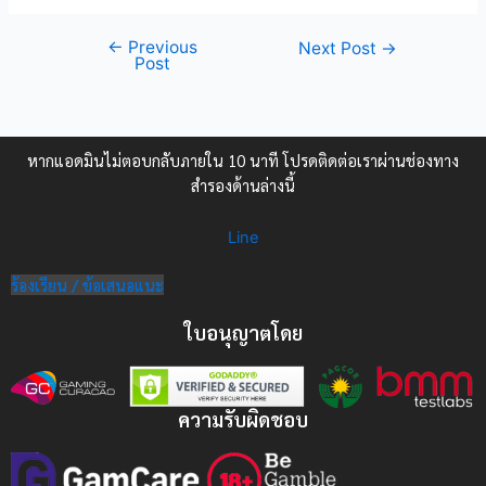
←
Previous
Next Post
→
Post
หากแอดมินไม่ตอบกลับภายใน 10 นาที โปรดติดต่อเราผ่านช่องทาง
สำรองด้านล่างนี้
Line
ร้องเรียน / ข้อเสนอแนะ
ใบอนุญาตโดย
ความรับผิดชอบ