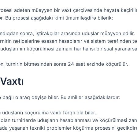
sesi adətən müəyyən bir vaxt çərçivəsində həyata keçirilir. 
. Bu prosesi aşağıdakı kimi ümumiləşdirə bilərik:
dıqdan sonra, iştirakçılar arasında uduşlar müəyyən edilir.
rnirin nəticələrinə əsasən hesablanır və sistem tərəfindən təs
, uduşlarının köçürülməsi zamanı hər hansı bir sual yaranars
n, turnirin bitməsindən sonra 24 saat ərzində köçürülür.
Vaxtı
bağlı olaraq dəyişə bilər. Bu amillər aşağıdakılardır:
 uduşların köçürülmə vaxtı fərqli ola bilər.
 olan turnirlərdə uduşların hesablanması və köçürülməsi zam
da yaşanan texniki problemlər köçürmə prosesini gecikdirə 