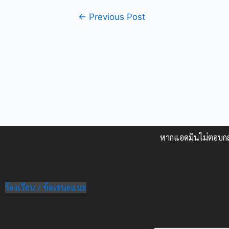
←
Previous Post
หากแอดมินไม่ตอบกลั
ร้องเรียน / ข้อเสนอแนะ