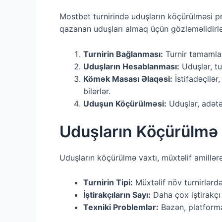
Mostbet turnirində uduşların köçürülməsi pro
qazanan uduşları almaq üçün gözləməlidirlər
Turnirin Bağlanması:
Turnir tamamlan
Uduşların Hesablanması:
Uduşlar, tu
Kömək Masası Əlaqəsi:
İstifadəçilər
bilərlər.
Uduşun Köçürülməsi:
Uduşlar, adətə
Uduşların Köçürülmə 
Uduşların köçürülmə vaxtı, müxtəlif amillərə 
Turnirin Tipi:
Müxtəlif növ turnirlərdə
İştirakçıların Sayı:
Daha çox iştirakçı
Texniki Problemlər:
Bəzən, platforma