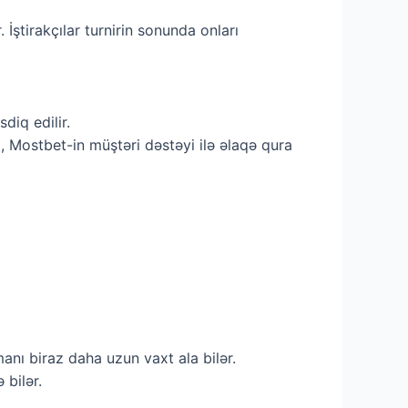
İştirakçılar turnirin sonunda onları
diq edilir.
a, Mostbet-in müştəri dəstəyi ilə əlaqə qura
anı biraz daha uzun vaxt ala bilər.
bilər.