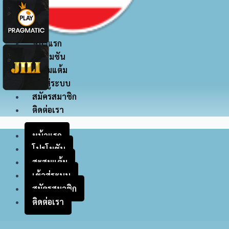
หน้าแรก
โปรโมชัน
สะสมแต้ม
เข้าสู่ระบบ
สมัครสมาชิก
ติดต่อเรา
หน้าแรก
โปรโมชัน
สะสมแต้ม
เข้าสู่ระบบ
สมัครสมาชิก
ติดต่อเรา