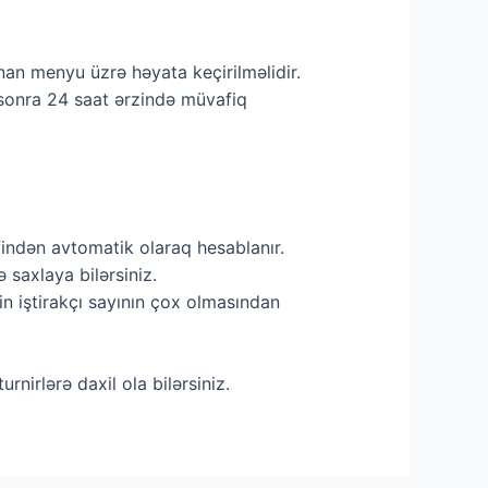
nan menyu üzrə həyata keçirilməlidir.
 sonra 24 saat ərzində müvafiq
indən avtomatik olaraq hesablanır.
 saxlaya bilərsiniz.
in iştirakçı sayının çox olmasından
nirlərə daxil ola bilərsiniz.