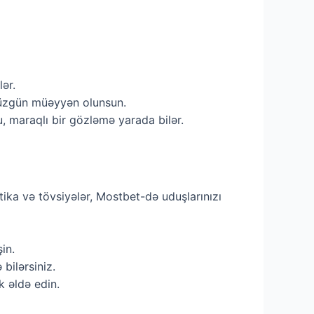
ər.
r düzgün müəyyən olunsun.
 maraqlı bir gözləmə yarada bilər.
ika və tövsiyələr, Mostbet-də uduşlarınızı
in.
 bilərsiniz.
k əldə edin.