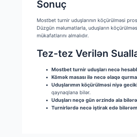
Sonuç
Mostbet turnir uduşlarının köçürülməsi pros
Düzgün məlumatlarla, uduşların köçürülməsi
mükafatlarını almalıdır.
Tez-tez Verilən Suall
Mostbet turnir uduşları necə hesabl
Kömək masası ilə necə əlaqə qurma
Uduşlarımın köçürülməsi niyə gecik
qaynaqlana bilər.
Uduşları neçə gün ərzində ala bilə
Turnirlərdə necə iştirak edə bilərə