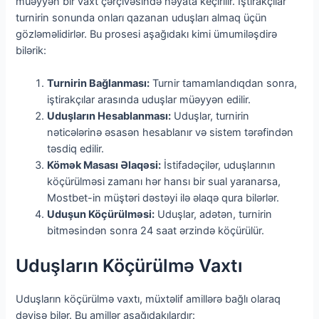
müəyyən bir vaxt çərçivəsində həyata keçirilir. İştirakçılar
turnirin sonunda onları qazanan uduşları almaq üçün
gözləməlidirlər. Bu prosesi aşağıdakı kimi ümumiləşdirə
bilərik:
Turnirin Bağlanması:
Turnir tamamlandıqdan sonra,
iştirakçılar arasında uduşlar müəyyən edilir.
Uduşların Hesablanması:
Uduşlar, turnirin
nəticələrinə əsasən hesablanır və sistem tərəfindən
təsdiq edilir.
Kömək Masası Əlaqəsi:
İstifadəçilər, uduşlarının
köçürülməsi zamanı hər hansı bir sual yaranarsa,
Mostbet-in müştəri dəstəyi ilə əlaqə qura bilərlər.
Uduşun Köçürülməsi:
Uduşlar, adətən, turnirin
bitməsindən sonra 24 saat ərzində köçürülür.
Uduşların Köçürülmə Vaxtı
Uduşların köçürülmə vaxtı, müxtəlif amillərə bağlı olaraq
dəyişə bilər. Bu amillər aşağıdakılardır: