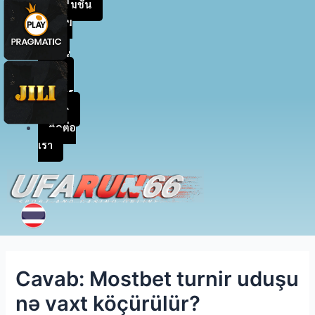
โปรโมชัน
สะสม
แต้ม
เข้าสู่
ระบบ
สมัคร
สมาชิก
ติดต่อ
เรา
Cavab: Mostbet turnir uduşu
nə vaxt köçürülür?