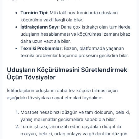
Turnirin Tipi:
Müxtəlif növ turnirlərdə uduşların
köçürülmə vaxtı fərqli ola bilər.
İştirakçıların Sayı:
Daha çox iştirakçı olan turnirlərdə
uduşların hesablanması və köçürülməsi zamanı biraz
daha uzun vaxt ala bilər.
Texniki Problemlər:
Bəzən, platformada yaşanan
texniki problemlər köçürmə prosesini gecikdirə bilər.
Uduşların Köçürülməsini Sürətləndirmək
Üçün Tövsiyələr
İstifadəçilərin uduşlarını daha tez köçürə bilməsi üçün
aşağıdakı tövsiyələrə riayət etmələri faydalıdır:
Mostbet hesabınızı düzgün və tam doldurun, belə ki,
yanlış məlumatlar gecikmələrə səbəb ola bilər.
Turnir iştirakçılarını izah edən qaydaları diqqət ilə
oxuyun, belə ki, ortaq anlayış və gözləntilər düzgün