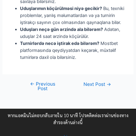
saxlaya bilərsiniz.
Uduşlarımın köçürülməsi niyə gecikir?
Bu, texniki
problemlər, yanlış məlumatlardan və ya turnirin
iştirakçı sayının çox olmasından qaynaqlana bilər.
Uduşları neçə gün ərzində ala bilərəm?
Adətən,
uduşlar 24 saat ərzində köçürülür.
Turnirlərdə necə iştirak edə bilərəm?
Mostbet
platformasında qeydiyyatdan keçərək, müxtəlif
turnirlərə daxil ola bilərsiniz.
←
Previous
Next Post
→
Post
หากแอดมินไม่ตอบกลับภายใน 10 นาที โปรดติดต่อเราผ่านช่องทาง
สำรองด้านล่างนี้