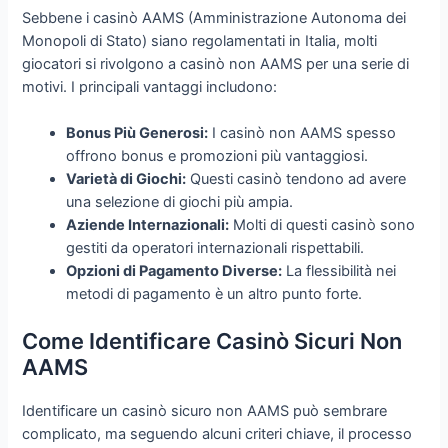
Sebbene i casinò AAMS (Amministrazione Autonoma dei
Monopoli di Stato) siano regolamentati in Italia, molti
giocatori si rivolgono a casinò non AAMS per una serie di
motivi. I principali vantaggi includono:
Bonus Più Generosi:
I casinò non AAMS spesso
offrono bonus e promozioni più vantaggiosi.
Varietà di Giochi:
Questi casinò tendono ad avere
una selezione di giochi più ampia.
Aziende Internazionali:
Molti di questi casinò sono
gestiti da operatori internazionali rispettabili.
Opzioni di Pagamento Diverse:
La flessibilità nei
metodi di pagamento è un altro punto forte.
Come Identificare Casinò Sicuri Non
AAMS
Identificare un casinò sicuro non AAMS può sembrare
complicato, ma seguendo alcuni criteri chiave, il processo