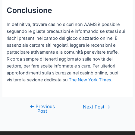
Conclusione
In definitiva, trovare casinò sicuri non AAMS è possibile
seguendo le giuste precauzioni e informando se stessi sui
rischi presenti nel campo del gioco d’azzardo online. È
essenziale cercare siti regolati, leggere le recensioni e
partecipare attivamente alla comunità per evitare truffe.
Ricorda sempre di tenerti aggiornato sulle novità del
settore, per fare scelte informate e sicure. Per ulteriori
approfondimenti sulla sicurezza nei casinò online, puoi
visitare la sezione dedicata su
The New York Times
.
←
Previous
Next Post
→
Post