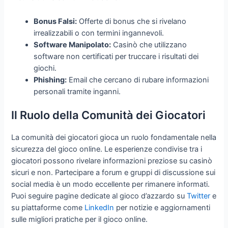
Bonus Falsi:
Offerte di bonus che si rivelano
irrealizzabili o con termini ingannevoli.
Software Manipolato:
Casinò che utilizzano
software non certificati per truccare i risultati dei
giochi.
Phishing:
Email che cercano di rubare informazioni
personali tramite inganni.
Il Ruolo della Comunità dei Giocatori
La comunità dei giocatori gioca un ruolo fondamentale nella
sicurezza del gioco online. Le esperienze condivise tra i
giocatori possono rivelare informazioni preziose su casinò
sicuri e non. Partecipare a forum e gruppi di discussione sui
social media è un modo eccellente per rimanere informati.
Puoi seguire pagine dedicate al gioco d’azzardo su
Twitter
e
su piattaforme come
LinkedIn
per notizie e aggiornamenti
sulle migliori pratiche per il gioco online.