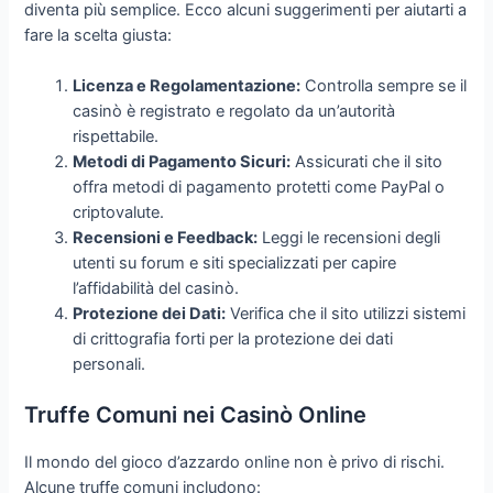
diventa più semplice. Ecco alcuni suggerimenti per aiutarti a
fare la scelta giusta:
Licenza e Regolamentazione:
Controlla sempre se il
casinò è registrato e regolato da un’autorità
rispettabile.
Metodi di Pagamento Sicuri:
Assicurati che il sito
offra metodi di pagamento protetti come PayPal o
criptovalute.
Recensioni e Feedback:
Leggi le recensioni degli
utenti su forum e siti specializzati per capire
l’affidabilità del casinò.
Protezione dei Dati:
Verifica che il sito utilizzi sistemi
di crittografia forti per la protezione dei dati
personali.
Truffe Comuni nei Casinò Online
Il mondo del gioco d’azzardo online non è privo di rischi.
Alcune truffe comuni includono: