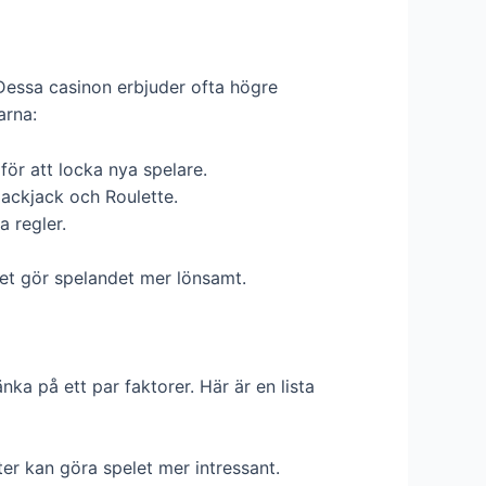
. Dessa casinon erbjuder ofta högre
arna:
r att locka nya spelare.
Blackjack och Roulette.
a regler.
ket gör spelandet mer lönsamt.
nka på ett par faktorer. Här är en lista
ter kan göra spelet mer intressant.