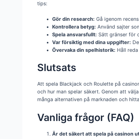
tips:
Gör din research:
Gå igenom recensio
Kontrollera betyg:
Använd sajter som 
Spela ansvarsfullt:
Sätt gränser för d
Var försiktig med dina uppgifter:
Del
Övervaka din spelhistorik:
Håll reda 
Slutsats
Att spela Blackjack och Roulette på casino
och hur man spelar säkert. Genom att välja
många alternativen på marknaden och hitta 
Vanliga frågor (FAQ)
Är det säkert att spela på casinon u