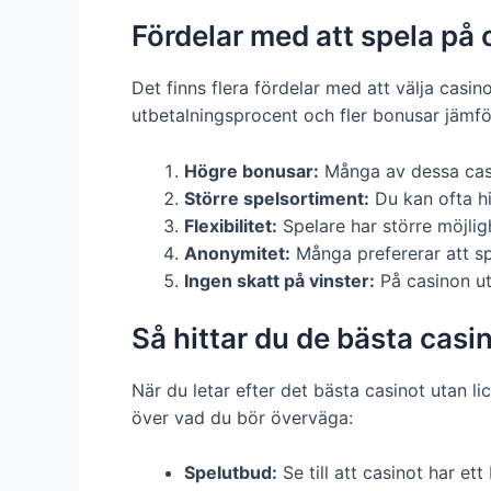
Fördelar med att spela på 
Det finns flera fördelar med att välja casin
utbetalningsprocent och fler bonusar jämfö
Högre bonusar:
Många av dessa casi
Större spelsortiment:
Du kan ofta hi
Flexibilitet:
Spelare har större möjligh
Anonymitet:
Många prefererar att sp
Ingen skatt på vinster:
På casinon ut
Så hittar du de bästa casi
När du letar efter det bästa casinot utan lic
över vad du bör överväga:
Spelutbud:
Se till att casinot har et