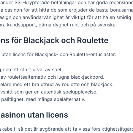
vänder SSL-krypterade betalningar och har goda recensioner
a casinon för att hitta de som erbjuder de bästa bonusarna 
ign och användarvänlighet är viktigt för att ha en smidig 
r bra kundsupport, gärna dygnet runt och på svenska.
ns för Blackjack och Roulette
utan licens för Blackjack- och Roulette-entusiaster:
och ett stort urval av spel.
av roulettealternativ och lugna blackjackbord.
lare med ett bra utbud av roulette och blackjack.
avsnitt som ger en autentisk spelupplevelse.
pålitlighet, med många spelalternativ.
casinon utan licens
skabelt, så det är avgörande att ta vissa försiktighetsåtgär