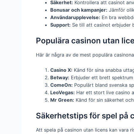
Säkerhet:
Kontrollera att casinot an
Bonusar och kampanjer:
Jämför olik
Användarupplevelse:
En bra webbdes
Support:
Se till att casinot erbjude
Populära casinon utan lice
Här är några av de mest populära casinona 
Casino X:
Känd för sina snabba uttag 
Betway:
Erbjuder ett brett spektrum 
ComeOn:
Populärt bland svenska spe
LeoVegas:
Har ett stort live casino 
Mr Green:
Känd för sin säkerhet och 
Säkerhetstips för spel på 
Att spela på casinon utan licens kan vara ri