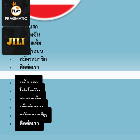
หน้าแรก
โปรโมชัน
สะสมแต้ม
เข้าสู่ระบบ
สมัครสมาชิก
ติดต่อเรา
หน้าแรก
โปรโมชัน
สะสมแต้ม
เข้าสู่ระบบ
สมัครสมาชิก
ติดต่อเรา