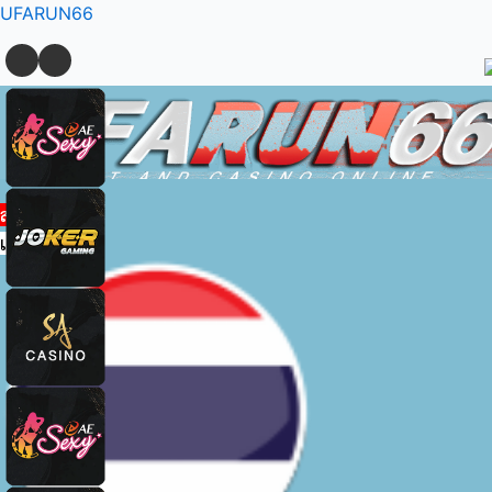
Skip
Menu
Menu
Post
UFARUN66
to
navigation
content
สมัครสมาชิก
เข้าสู่ระบบ