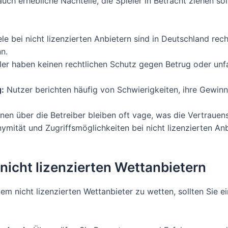
uch erhebliche Nachteile, die Spieler in Betracht ziehen so
le bei nicht lizenzierten Anbietern sind in Deutschland rec
n.
er haben keinen rechtlichen Schutz gegen Betrug oder unfa
:
Nutzer berichten häufig von Schwierigkeiten, ihre Gewi
nen über die Betreiber bleiben oft vage, was die Vertrauensw
ymität und Zugriffsmöglichkeiten bei nicht lizenzierten A
nicht lizenzierten Wettanbietern
m nicht lizenzierten Wettanbieter zu wetten, sollten Sie e