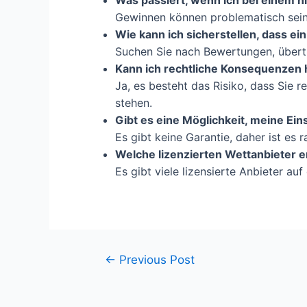
Was passiert, wenn ich bei einem n
Gewinnen können problematisch sein, 
Wie kann ich sicherstellen, dass ein
Suchen Sie nach Bewertungen, übertr
Kann ich rechtliche Konsequenzen h
Ja, es besteht das Risiko, dass Sie 
stehen.
Gibt es eine Möglichkeit, meine Ein
Es gibt keine Garantie, daher ist es 
Welche lizenzierten Wettanbieter 
Es gibt viele lizensierte Anbieter a
←
Previous Post