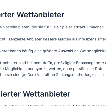
ierter Wettanbieter
 Vorteile bieten, die sie für viele Spieler attraktiv machen
cht lizenzierte Anbieter bessere Quoten als ihre lizenziert
eter haben häufig eine größere Auswahl an Wettmöglichkei
ettanbieter sind bekannt dafür, großzügige Bonusangebote
die Möglichkeit, anonym zu wetten, ohne persönliche Daten
ten sie eine größere Vielfalt an Zahlungsmethoden, einschl
zierter Wettanbieter