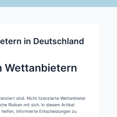
ietern in Deutschland
en Wettanbietern
enziert sind. Nicht lizenzierte Wettanbieter
he Risiken mit sich. In diesem Artikel
 helfen, informierte Entscheidungen zu