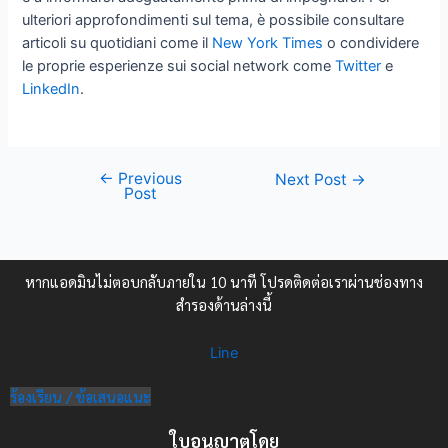
ulteriori approfondimenti sul tema, è possibile consultare
articoli su quotidiani come il
New York Times
o condividere
le proprie esperienze sui social network come
Twitter
e
LinkedIn
.
←
Previous
Next Post
→
Post
หากแอดมินไม่ตอบกลับภายใน 10 นาที โปรดติดต่อเราผ่านช่องทาง
สำรองด้านล่างนี้
Line
ร้องเรียน / ข้อเสนอแนะ
ใบอนุญาตโดย