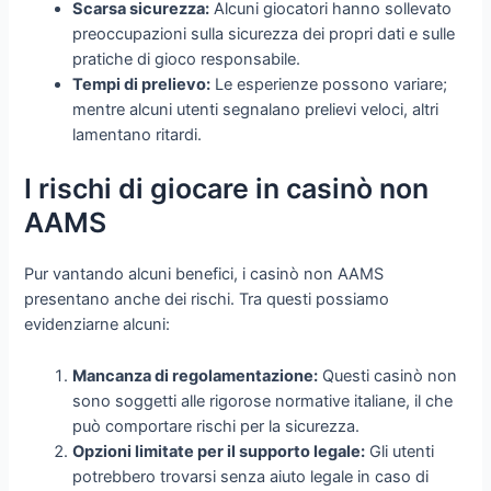
Scarsa sicurezza:
Alcuni giocatori hanno sollevato
preoccupazioni sulla sicurezza dei propri dati e sulle
pratiche di gioco responsabile.
Tempi di prelievo:
Le esperienze possono variare;
mentre alcuni utenti segnalano prelievi veloci, altri
lamentano ritardi.
I rischi di giocare in casinò non
AAMS
Pur vantando alcuni benefici, i casinò non AAMS
presentano anche dei rischi. Tra questi possiamo
evidenziarne alcuni:
Mancanza di regolamentazione:
Questi casinò non
sono soggetti alle rigorose normative italiane, il che
può comportare rischi per la sicurezza.
Opzioni limitate per il supporto legale:
Gli utenti
potrebbero trovarsi senza aiuto legale in caso di