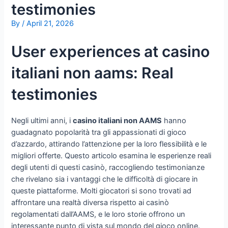
testimonies
By
/
April 21, 2026
User experiences at casino
italiani non aams: Real
testimonies
Negli ultimi anni, i
casino italiani non AAMS
hanno
guadagnato popolarità tra gli appassionati di gioco
d’azzardo, attirando l’attenzione per la loro flessibilità e le
migliori offerte. Questo articolo esamina le esperienze reali
degli utenti di questi casinò, raccogliendo testimonianze
che rivelano sia i vantaggi che le difficoltà di giocare in
queste piattaforme. Molti giocatori si sono trovati ad
affrontare una realtà diversa rispetto ai casinò
regolamentati dall’AAMS, e le loro storie offrono un
interessante punto di vista sul mondo del gioco online.