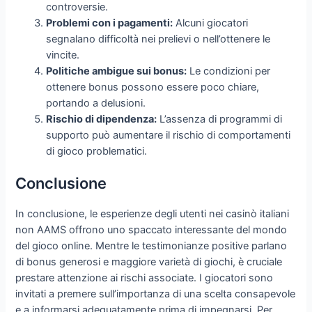
controversie.
Problemi con i pagamenti:
Alcuni giocatori
segnalano difficoltà nei prelievi o nell’ottenere le
vincite.
Politiche ambigue sui bonus:
Le condizioni per
ottenere bonus possono essere poco chiare,
portando a delusioni.
Rischio di dipendenza:
L’assenza di programmi di
supporto può aumentare il rischio di comportamenti
di gioco problematici.
Conclusione
In conclusione, le esperienze degli utenti nei casinò italiani
non AAMS offrono uno spaccato interessante del mondo
del gioco online. Mentre le testimonianze positive parlano
di bonus generosi e maggiore varietà di giochi, è cruciale
prestare attenzione ai rischi associate. I giocatori sono
invitati a premere sull’importanza di una scelta consapevole
e a informarsi adeguatamente prima di impegnarsi. Per