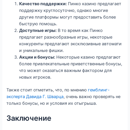
Качество поддержки:
Пинко казино предлагает
поддержку круглосуточно, однако многие
другие платформы могут предоставить более
быструю помощь.
Доступные игры:
В то время как Пинко
предлагает разнообразные игры, некоторые
конкуренты предлагают эксклюзивные автомати
и уникальные фишки.
Акции и бонусы:
Некоторые казино предлагают
более привлекательные приветственные бонусы,
что может оказаться важным фактором для
новых игроков.
Также стоит отметить, что, по мнению
гемблинг-
эксперта Давида Г. Шварца
, очень важно проверять не
только бонусы, но и условия их отыгрыша.
Заключение