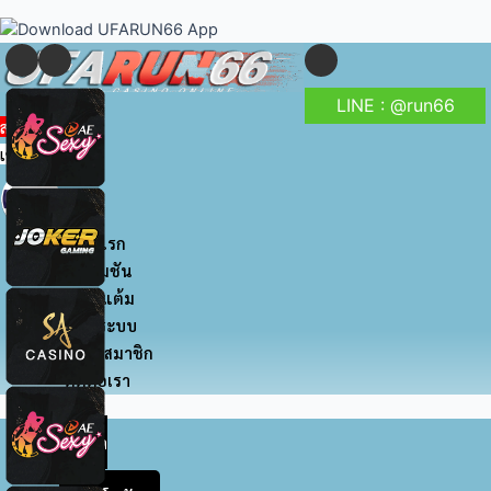
to
navigation
content
LINE : @run66
สมัครสมาชิก
เข้าสู่ระบบ
หน้าแรก
โปรโมชัน
สะสมแต้ม
เข้าสู่ระบบ
สมัครสมาชิก
ติดต่อเรา
หน้า
แรก