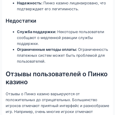
Надежность:
Пинко казино лицензировано, что
подтверждает его легитимность.
Недостатки
Служба поддержки:
Некоторые пользователи
сообщают о медленной реакции службы
поддержки.
Ограниченные методы оплаты:
Ограниченность
платежных систем может быть проблемой для
пользователей.
Отзывы пользователей о Пинко
казино
Отзывы о Пинко казино варьируются от
положительных до отрицательных. Большинство
игроков отмечают приятный интерфейс и разнообразие
игр. Например, очень многие игроки отмечают