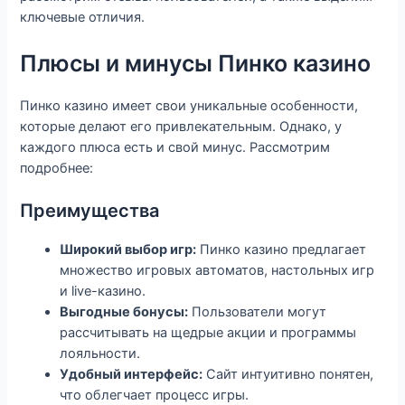
ключевые отличия.
Плюсы и минусы Пинко казино
Пинко казино имеет свои уникальные особенности,
которые делают его привлекательным. Однако, у
каждого плюса есть и свой минус. Рассмотрим
подробнее:
Преимущества
Широкий выбор игр:
Пинко казино предлагает
множество игровых автоматов, настольных игр
и live-казино.
Выгодные бонусы:
Пользователи могут
рассчитывать на щедрые акции и программы
лояльности.
Удобный интерфейс:
Сайт интуитивно понятен,
что облегчает процесс игры.