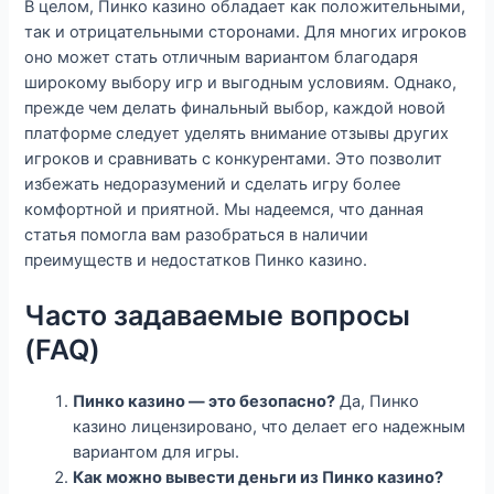
В целом, Пинко казино обладает как положительными,
так и отрицательными сторонами. Для многих игроков
оно может стать отличным вариантом благодаря
широкому выбору игр и выгодным условиям. Однако,
прежде чем делать финальный выбор, каждой новой
платформе следует уделять внимание отзывы других
игроков и сравнивать с конкурентами. Это позволит
избежать недоразумений и сделать игру более
комфортной и приятной. Мы надеемся, что данная
статья помогла вам разобраться в наличии
преимуществ и недостатков Пинко казино.
Часто задаваемые вопросы
(FAQ)
Пинко казино — это безопасно?
Да, Пинко
казино лицензировано, что делает его надежным
вариантом для игры.
Как можно вывести деньги из Пинко казино?