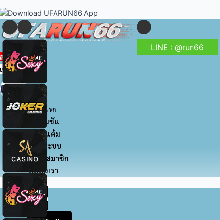
to
navigation
content
LINE : @run66
สมัครสมาชิก
เข้าสู่ระบบ
หน้าแรก
โปรโมชัน
สะสมแต้ม
เข้าสู่ระบบ
สมัครสมาชิก
ติดต่อเรา
หน้า
แรก