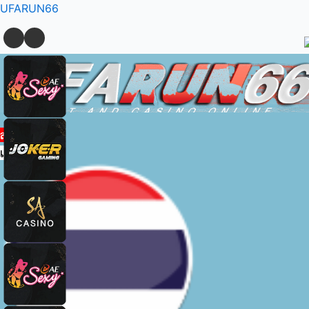
Skip
Menu
Menu
Post
UFARUN66
to
navigation
content
สมัครสมาชิก
เข้าสู่ระบบ