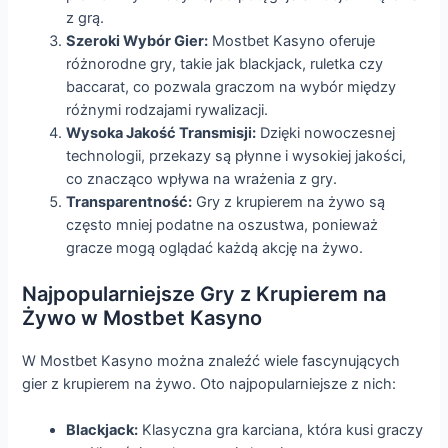
z grą.
Szeroki Wybór Gier:
Mostbet Kasyno oferuje
różnorodne gry, takie jak blackjack, ruletka czy
baccarat, co pozwala graczom na wybór między
różnymi rodzajami rywalizacji.
Wysoka Jakość Transmisji:
Dzięki nowoczesnej
technologii, przekazy są płynne i wysokiej jakości,
co znacząco wpływa na wrażenia z gry.
Transparentność:
Gry z krupierem na żywo są
często mniej podatne na oszustwa, ponieważ
gracze mogą oglądać każdą akcję na żywo.
Najpopularniejsze Gry z Krupierem na
Żywo w Mostbet Kasyno
W Mostbet Kasyno można znaleźć wiele fascynujących
gier z krupierem na żywo. Oto najpopularniejsze z nich:
Blackjack:
Klasyczna gra karciana, która kusi graczy