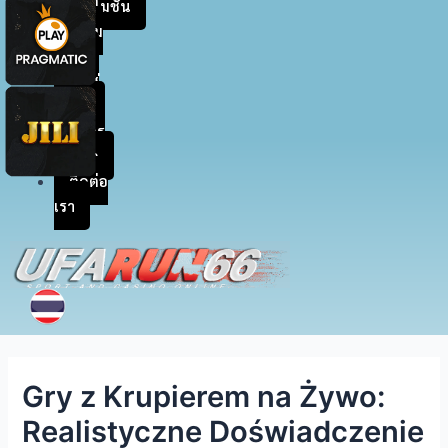
โปรโมชัน
สะสม
แต้ม
เข้าสู่
ระบบ
สมัคร
สมาชิก
ติดต่อ
เรา
Gry z Krupierem na Żywo:
Realistyczne Doświadczenie