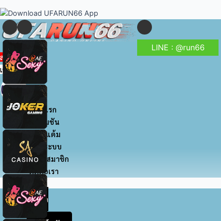
to
navigation
content
LINE : @run66
สมัครสมาชิก
เข้าสู่ระบบ
หน้าแรก
โปรโมชัน
สะสมแต้ม
เข้าสู่ระบบ
สมัครสมาชิก
ติดต่อเรา
หน้า
แรก