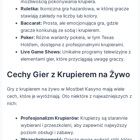
możliwością pokonywania krupiera.
Ruletka:
Ikoniczna gra hazardowa, w której gracze
stawiają zakłady na liczby lub kolory.
Baccarat:
Prosta, ale emocjonująca gra, gdzie
gracze konkurują ze sobą i krupierem.
Poker:
Różne warianty pokera, w tym Texas
Hold’em, dostępne z profesjonalnymi krupierami.
Live Game Shows:
Unikalne programy telewizyjne z
elementami gier, które przyciągają uwagę graczy.
Cechy Gier z Krupierem na Żywo
Gry z krupierem na żywo w Mostbet Kasyno mają wiele
cech, które je wyróżniają. Oto niektóre z najważniejszych z
nich:
Profesjonalizm Krupierów:
Krupierzy są starannie
wybierani i przeszkoleni, aby zapewnić najwyższy
poziom obsługi i zabawy.
Wszechstronność:
Gracze mogą wybrać stół, który