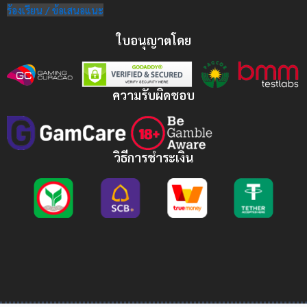
ร้องเรียน / ข้อเสนอแนะ
ใบอนุญาตโดย
ความรับผิดชอบ
วิธีการชำระเงิน