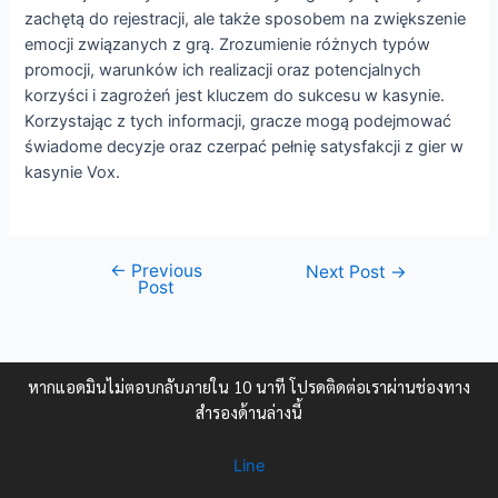
zachętą do rejestracji, ale także sposobem na zwiększenie
emocji związanych z grą. Zrozumienie różnych typów
promocji, warunków ich realizacji oraz potencjalnych
korzyści i zagrożeń jest kluczem do sukcesu w kasynie.
Korzystając z tych informacji, gracze mogą podejmować
świadome decyzje oraz czerpać pełnię satysfakcji z gier w
kasynie Vox.
←
Previous
Next Post
→
Post
หากแอดมินไม่ตอบกลับภายใน 10 นาที โปรดติดต่อเราผ่านช่องทาง
สำรองด้านล่างนี้
Line