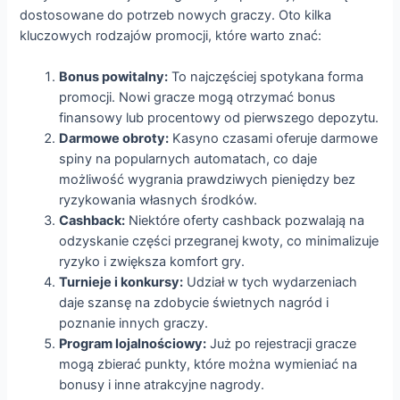
dostosowane do potrzeb nowych graczy. Oto kilka
kluczowych rodzajów promocji, które warto znać:
Bonus powitalny:
To najczęściej spotykana forma
promocji. Nowi gracze mogą otrzymać bonus
finansowy lub procentowy od pierwszego depozytu.
Darmowe obroty:
Kasyno czasami oferuje darmowe
spiny na popularnych automatach, co daje
możliwość wygrania prawdziwych pieniędzy bez
ryzykowania własnych środków.
Cashback:
Niektóre oferty cashback pozwalają na
odzyskanie części przegranej kwoty, co minimalizuje
ryzyko i zwiększa komfort gry.
Turnieje i konkursy:
Udział w tych wydarzeniach
daje szansę na zdobycie świetnych nagród i
poznanie innych graczy.
Program lojalnościowy:
Już po rejestracji gracze
mogą zbierać punkty, które można wymieniać na
bonusy i inne atrakcyjne nagrody.