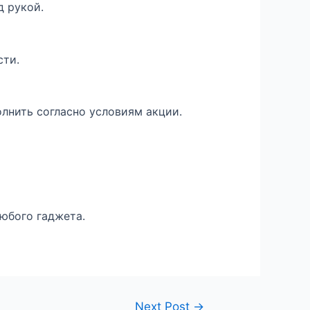
д рукой.
сти.
лнить согласно условиям акции.
любого гаджета.
Next Post
→