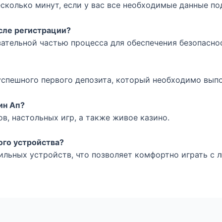
сколько минут, если у вас все необходимые данные по
сле регистрации?
зательной частью процесса для обеспечения безопасно
успешного первого депозита, который необходимо выпо
ин Ап?
в, настольных игр, а также живое казино.
ного устройства?
ильных устройств, что позволяет комфортно играть с 