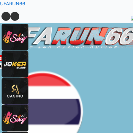
Skip
Menu
Menu
Post
UFARUN66
to
navigation
content
สมัครสมาชิก
เข้าสู่ระบบ