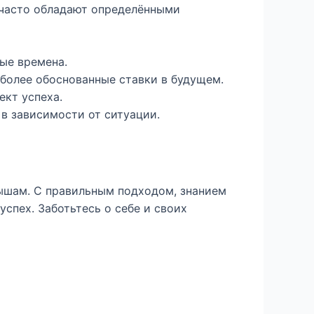
и часто обладают определёнными
ые времена.
более обоснованные ставки в будущем.
ект успеха.
в зависимости от ситуации.
рышам. С правильным подходом, знанием
спех. Заботьтесь о себе и своих