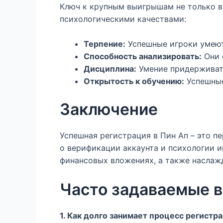
Ключ к крупным выигрышам не только в 
психологическими качествами:
Терпение:
Успешные игроки умеют
Способность анализировать:
Они 
Дисциплина:
Умение придерживать
Открытость к обучению:
Успешные
Заключение
Успешная регистрация в Пин Ап – это п
о верификации аккаунта и психологии и
финансовых вложениях, а также наслаж
Часто задаваемые в
1. Как долго занимает процесс регистр