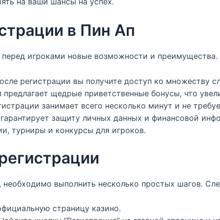
ять на ваши шансы на успех.
страции в Пин Ап
 перед игроками новые возможности и преимущества. 
сле регистрации вы получите доступ ко множеству сло
 предлагает щедрые приветственные бонусы, что увел
истрации занимает всего несколько минут и не требу
гарантирует защиту личных данных и финансовой инф
и, турниры и конкурсы для игроков.
 регистрации
, необходимо выполнить несколько простых шагов. Сле
фициальную страницу казино.