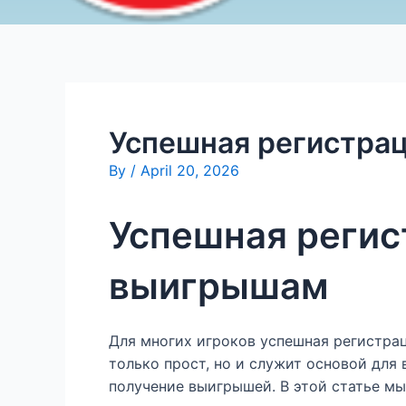
Успешная регистрац
By
/
April 20, 2026
Успешная регис
выигрышам
Для многих игроков успешная регистра
только прост, но и служит основой для 
получение выигрышей. В этой статье м