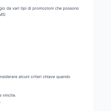
gio da vari tipi di promozioni che possono
AMS:
onsiderare alcuni criteri chiave quando
 vincite.
.