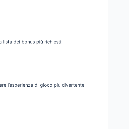
lista dei bonus più richiesti:
re l’esperienza di gioco più divertente.