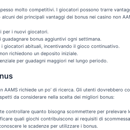
pesso molto competitivi. I giocatori possono trarre vantag
o alcuni dei principali vantaggi dei bonus nei casino non A
 per i nuovi giocatori.
i guadagnare bonus aggiuntivi ogni settimana.
 giocatori abituali, incentivando il gioco continuativo.
non richiedono un deposito iniziale.
nziale per guadagni maggiori nel lungo periodo.
onus
non AAMS richiede un po’ di ricerca. Gli utenti dovrebbero c
petti da considerare nella scelta dei migliori bonus:
e controllare quanto bisogna scommettere per prelevare le
ficare quali giochi contribuiscono ai requisiti di scommessa
conoscere le scadenze per utilizzare i bonus.