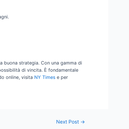
gni.
 una buona strategia. Con una gamma di
ossibilità di vincita. È fondamentale
do online, visita
NY Times
e per
Next Post
→