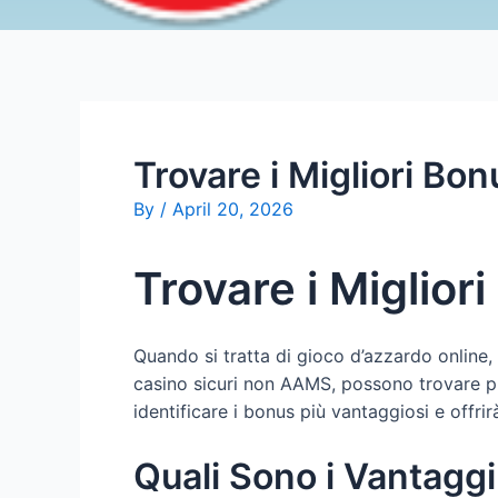
Trovare i Migliori Bo
By
/
April 20, 2026
Trovare i Miglio
Quando si tratta di gioco d’azzardo online, u
casino sicuri non AAMS, possono trovare p
identificare i bonus più vantaggiosi e offrir
Quali Sono i Vantagg