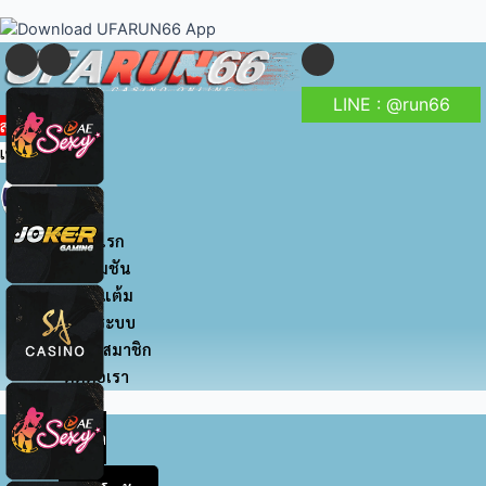
to
navigation
content
LINE : @run66
สมัครสมาชิก
เข้าสู่ระบบ
หน้าแรก
โปรโมชัน
สะสมแต้ม
เข้าสู่ระบบ
สมัครสมาชิก
ติดต่อเรา
หน้า
แรก