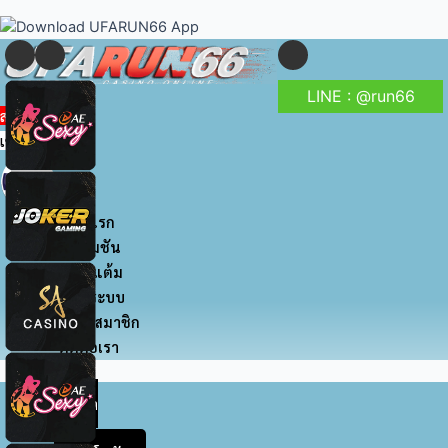
to
navigation
content
LINE : @run66
สมัครสมาชิก
เข้าสู่ระบบ
หน้าแรก
โปรโมชัน
สะสมแต้ม
เข้าสู่ระบบ
สมัครสมาชิก
ติดต่อเรา
หน้า
แรก