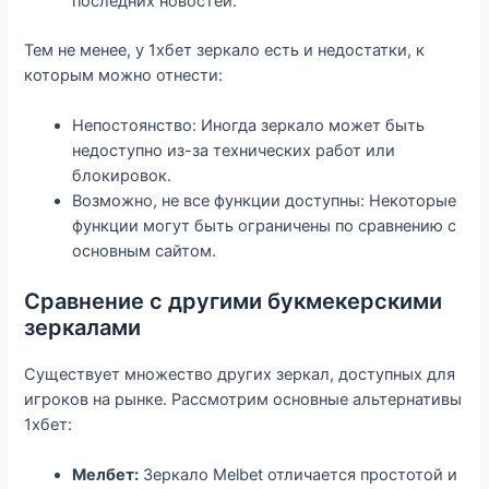
последних новостей.
Тем не менее, у 1хбет зеркало есть и недостатки, к
которым можно отнести:
Непостоянство: Иногда зеркало может быть
недоступно из-за технических работ или
блокировок.
Возможно, не все функции доступны: Некоторые
функции могут быть ограничены по сравнению с
основным сайтом.
Сравнение с другими букмекерскими
зеркалами
Существует множество других зеркал, доступных для
игроков на рынке. Рассмотрим основные альтернативы
1хбет:
Мелбет:
Зеркало Melbet отличается простотой и