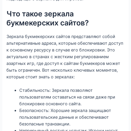
Что такое зеркала
букмекерских сайтов?
Зеркала букмекерских сайтов представляют собой
альтернативные адреса, которые обеспечивают доступ
к основному ресурсу в случае его блокировки. Это
актуально в странах с жестким регулированием
азартных игр, где доступ к сайтам букмекеров может
быть ограничен. Вот несколько ключевых моментов,
которые стоит знать о зеркалах:
Стабильность: Зеркала позволяют
пользователям оставаться на связи даже при
блокировке основного сайта.
Безопасность: Хорошие зеркала защищают
пользовательские данные и обеспечивают
безопасные транзакции.
Непрерывный доступ к услугам: Игроки могут