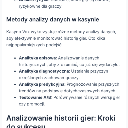
ryzykowne dla graczy.
Metody analizy danych w kasynie
Kasyno Vox wykorzystuje różne metody analizy danych,
aby efektywnie monitorować historię gier. Oto kilka
najpopularniejszych podejść:
Analityka opisowa:
Analizowanie danych
historycznych, aby zrozumieć, co już się wydarzyło.
Analityka diagnostyczna:
Ustalanie przyczyn
określonych zachowań graczy.
Analityka predykcyjna:
Prognozowanie przyszłych
trendów na podstawie dotychczasowych danych.
Testowanie A/B:
Porównywanie różnych wersji gier
czy promocji.
Analizowanie historii gier: Kroki
do sukcesu