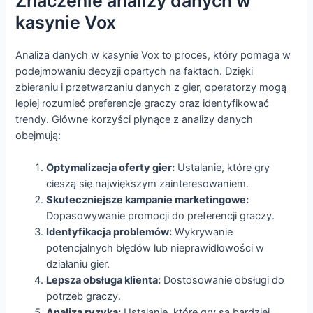
Znaczenie analizy danych w
kasynie Vox
Analiza danych w kasynie Vox to proces, który pomaga w
podejmowaniu decyzji opartych na faktach. Dzięki
zbieraniu i przetwarzaniu danych z gier, operatorzy mogą
lepiej rozumieć preferencje graczy oraz identyfikować
trendy. Główne korzyści płynące z analizy danych
obejmują:
Optymalizacja oferty gier:
Ustalanie, które gry
cieszą się największym zainteresowaniem.
Skuteczniejsze kampanie marketingowe:
Dopasowywanie promocji do preferencji graczy.
Identyfikacja problemów:
Wykrywanie
potencjalnych błędów lub nieprawidłowości w
działaniu gier.
Lepsza obsługa klienta:
Dostosowanie obsługi do
potrzeb graczy.
Analiza ryzyka:
Ustalanie, które gry są bardziej