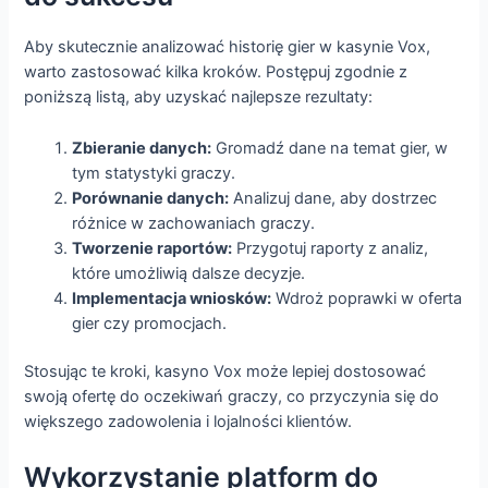
Aby skutecznie analizować historię gier w kasynie Vox,
warto zastosować kilka kroków. Postępuj zgodnie z
poniższą listą, aby uzyskać najlepsze rezultaty:
Zbieranie danych:
Gromadź dane na temat gier, w
tym statystyki graczy.
Porównanie danych:
Analizuj dane, aby dostrzec
różnice w zachowaniach graczy.
Tworzenie raportów:
Przygotuj raporty z analiz,
które umożliwią dalsze decyzje.
Implementacja wniosków:
Wdroż poprawki w oferta
gier czy promocjach.
Stosując te kroki, kasyno Vox może lepiej dostosować
swoją ofertę do oczekiwań graczy, co przyczynia się do
większego zadowolenia i lojalności klientów.
Wykorzystanie platform do