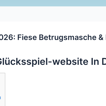
2026: Fiese Betrugsmasche &
 Glücksspiel-website In
d