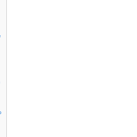
e
n
o