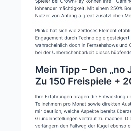
Spieler bei CrownPlay können ihre” “Gami
lohnender mächtigkeit. Mit einem 250% Bonu
Nutzer von Anfang a great zusätzlichen Me
Plinko hat sich wie zeitloses Element etabl
Engagement durch Technologie gesteigert wir
wahrscheinlich doch in Fernsehshows und O
bei der Unberechenbarkeit dieses hüpfenden
Mein Tipp – Den „no 
Zu 150 Freispiele + 
Ihre Erfahrungen prägen die Entwicklung u
Teilnehmern pro Monat sowie direkten Aust
mir deutlich, welche Aspekte bereits über
Grundeinstellungen vertraut zu machen. Di
verlängern den Fallweg der Kugel ebenso