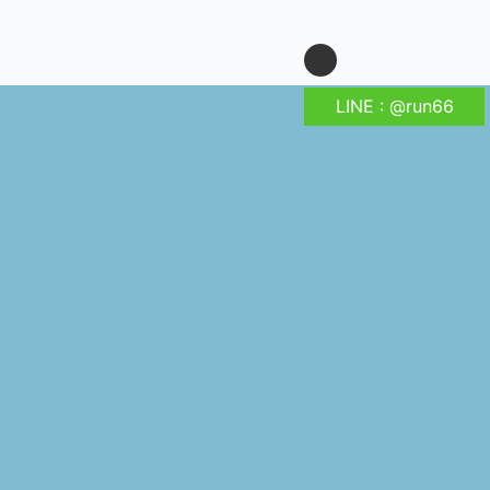
LINE : @run66