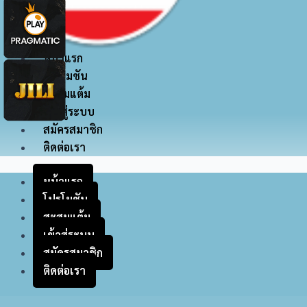
หน้าแรก
โปรโมชัน
สะสมแต้ม
เข้าสู่ระบบ
สมัครสมาชิก
ติดต่อเรา
หน้าแรก
โปรโมชัน
สะสมแต้ม
เข้าสู่ระบบ
สมัครสมาชิก
ติดต่อเรา