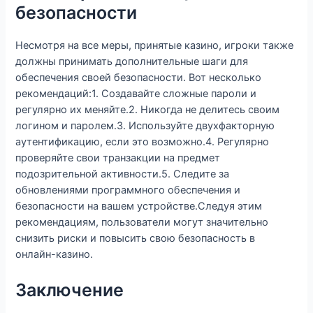
безопасности
Несмотря на все меры, принятые казино, игроки также
должны принимать дополнительные шаги для
обеспечения своей безопасности. Вот несколько
рекомендаций:1. Создавайте сложные пароли и
регулярно их меняйте.2. Никогда не делитесь своим
логином и паролем.3. Используйте двухфакторную
аутентификацию, если это возможно.4. Регулярно
проверяйте свои транзакции на предмет
подозрительной активности.5. Следите за
обновлениями программного обеспечения и
безопасности на вашем устройстве.Следуя этим
рекомендациям, пользователи могут значительно
снизить риски и повысить свою безопасность в
онлайн-казино.
Заключение