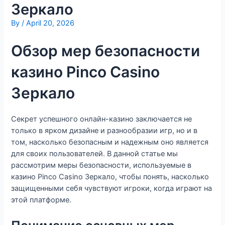
Зеркало
By
/
April 20, 2026
Обзор мер безопасности
казино Pinco Casino
Зеркало
Секрет успешного онлайн-казино заключается не
только в ярком дизайне и разнообразии игр, но и в
том, насколько безопасным и надежным оно является
для своих пользователей. В данной статье мы
рассмотрим меры безопасности, используемые в
казино Pinco Casino Зеркало, чтобы понять, насколько
защищенными себя чувствуют игроки, когда играют на
этой платформе.