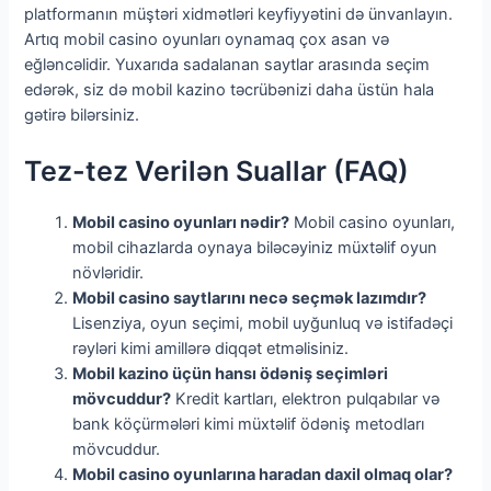
platformanın müştəri xidmətləri keyfiyyətini də ünvanlayın.
Artıq mobil casino oyunları oynamaq çox asan və
eğləncəlidir. Yuxarıda sadalanan saytlar arasında seçim
edərək, siz də mobil kazino təcrübənizi daha üstün hala
gətirə bilərsiniz.
Tez-tez Verilən Suallar (FAQ)
Mobil casino oyunları nədir?
Mobil casino oyunları,
mobil cihazlarda oynaya biləcəyiniz müxtəlif oyun
növləridir.
Mobil casino saytlarını necə seçmək lazımdır?
Lisenziya, oyun seçimi, mobil uyğunluq və istifadəçi
rəyləri kimi amillərə diqqət etməlisiniz.
Mobil kazino üçün hansı ödəniş seçimləri
mövcuddur?
Kredit kartları, elektron pulqabılar və
bank köçürmələri kimi müxtəlif ödəniş metodları
mövcuddur.
Mobil casino oyunlarına haradan daxil olmaq olar?