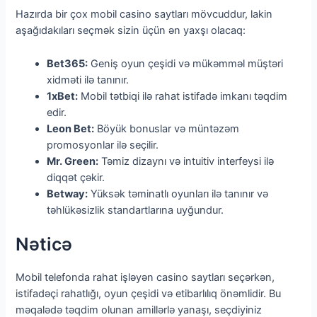
Hazırda bir çox mobil casino saytları mövcuddur, lakin
aşağıdakıları seçmək sizin üçün ən yaxşı olacaq:
Bet365:
Geniş oyun çeşidi və mükəmməl müştəri
xidməti ilə tanınır.
1xBet:
Mobil tətbiqi ilə rahat istifadə imkanı təqdim
edir.
Leon Bet:
Böyük bonuslar və müntəzəm
promosyonlar ilə seçilir.
Mr. Green:
Təmiz dizaynı və intuitiv interfeysi ilə
diqqət çəkir.
Betway:
Yüksək təminatlı oyunları ilə tanınır və
təhlükəsizlik standartlarına uyğundur.
Nəticə
Mobil telefonda rahat işləyən casino saytları seçərkən,
istifadəçi rahatlığı, oyun çeşidi və etibarlılıq önəmlidir. Bu
məqalədə təqdim olunan amillərlə yanaşı, seçdiyiniz