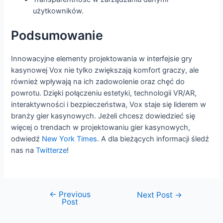
użytkowników.
Podsumowanie
Innowacyjne elementy projektowania w interfejsie gry
kasynowej Vox nie tylko zwiększają komfort graczy, ale
również wpływają na ich zadowolenie oraz chęć do
powrotu. Dzięki połączeniu estetyki, technologii VR/AR,
interaktywności i bezpieczeństwa, Vox staje się liderem w
branży gier kasynowych. Jeżeli chcesz dowiedzieć się
więcej o trendach w projektowaniu gier kasynowych,
odwiedź
New York Times
. A dla bieżących informacji śledź
nas na
Twitterze
!
←
Previous
Next Post
→
Post