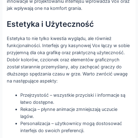
innowacje w projektowaniu interfejsu wprowadza Vox oraz
jak wpływają one na komfort grania.
Estetyka i Użyteczność
Estetyka to nie tylko kwestia wyglądu, ale również
funkcjonalności. Interfejs gry kasynowej Vox łączy w sobie
przyjemną dla oka grafikę oraz praktyczną użyteczność.
Dobór kolorów, czcionek oraz elementów graficznych
został starannie przemyślany, aby zachęcać graczy do
dłuższego spędzania czasu w grze. Warto zwrócić uwagę
na następujące aspekty:
Przejrzystość – wszystkie przyciski i informacje są
łatwo dostępne.
Rekacja – płynne animacje zmniejszają uczucie
lagów.
Personalizacja – użytkownicy mogą dostosować
interfejs do swoich preferencji.