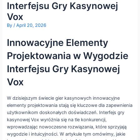
Interfejsu Gry Kasynowej
Vox
By
/
April 20, 2026
Innowacyjne Elementy
Projektowania w Wygodzie
Interfejsu Gry Kasynowej
Vox
W dzisiejszym świecie gier kasynowych innowacyjne
elementy projektowania stają się kluczowe dla zapewnienia
użytkownikom doskonałych doświadczeń. Interfejs gry
kasynowej Vox wyróżnia się na tle konkurencji,
wprowadzając nowoczesne rozwiązania, które sprzyjają
wygodzie i intuicyjności. W artykule tym omówimy, jakie