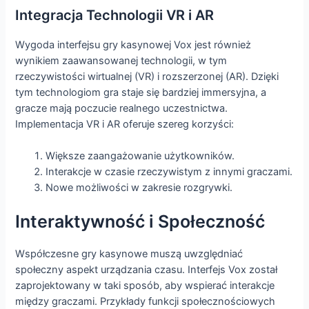
Integracja Technologii VR i AR
Wygoda interfejsu gry kasynowej Vox jest również
wynikiem zaawansowanej technologii, w tym
rzeczywistości wirtualnej (VR) i rozszerzonej (AR). Dzięki
tym technologiom gra staje się bardziej immersyjna, a
gracze mają poczucie realnego uczestnictwa.
Implementacja VR i AR oferuje szereg korzyści:
Większe zaangażowanie użytkowników.
Interakcje w czasie rzeczywistym z innymi graczami.
Nowe możliwości w zakresie rozgrywki.
Interaktywność i Społeczność
Współczesne gry kasynowe muszą uwzględniać
społeczny aspekt urządzania czasu. Interfejs Vox został
zaprojektowany w taki sposób, aby wspierać interakcje
między graczami. Przykłady funkcji społecznościowych