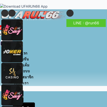
to
navigation
content
LINE : @run66
สมัครสมาชิก
เข้าสู่ระบบ
หน้าแรก
โปรโมชัน
สะสมแต้ม
เข้าสู่ระบบ
สมัครสมาชิก
ติดต่อเรา
หน้า
แรก