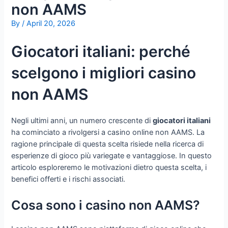
non AAMS
By
/
April 20, 2026
Giocatori italiani: perché
scelgono i migliori casino
non AAMS
Negli ultimi anni, un numero crescente di
giocatori italiani
ha cominciato a rivolgersi a casino online non AAMS. La
ragione principale di questa scelta risiede nella ricerca di
esperienze di gioco più variegate e vantaggiose. In questo
articolo esploreremo le motivazioni dietro questa scelta, i
benefici offerti e i rischi associati.
Cosa sono i casino non AAMS?