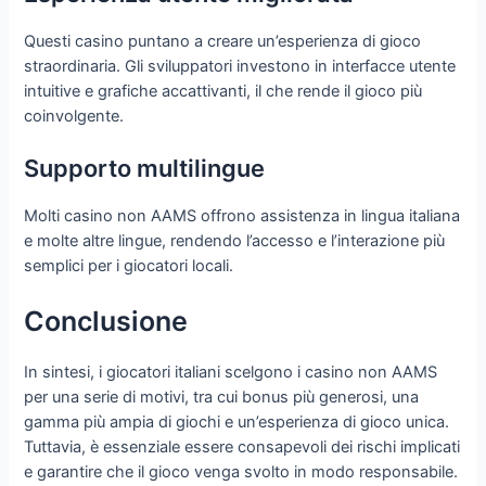
Questi casino puntano a creare un’esperienza di gioco
straordinaria. Gli sviluppatori investono in interfacce utente
intuitive e grafiche accattivanti, il che rende il gioco più
coinvolgente.
Supporto multilingue
Molti casino non AAMS offrono assistenza in lingua italiana
e molte altre lingue, rendendo l’accesso e l’interazione più
semplici per i giocatori locali.
Conclusione
In sintesi, i giocatori italiani scelgono i casino non AAMS
per una serie di motivi, tra cui bonus più generosi, una
gamma più ampia di giochi e un’esperienza di gioco unica.
Tuttavia, è essenziale essere consapevoli dei rischi implicati
e garantire che il gioco venga svolto in modo responsabile.