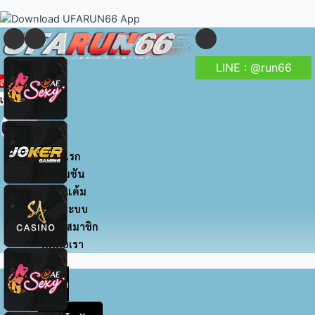
to
navigation
content
LINE : @run66
สมัครสมาชิก
เข้าสู่ระบบ
หน้าแรก
โปรโมชัน
สะสมแต้ม
เข้าสู่ระบบ
สมัครสมาชิก
ติดต่อเรา
หน้า
แรก