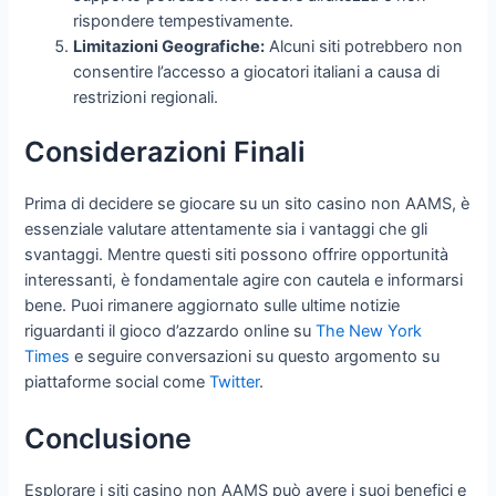
rispondere tempestivamente.
Limitazioni Geografiche:
Alcuni siti potrebbero non
consentire l’accesso a giocatori italiani a causa di
restrizioni regionali.
Considerazioni Finali
Prima di decidere se giocare su un sito casino non AAMS, è
essenziale valutare attentamente sia i vantaggi che gli
svantaggi. Mentre questi siti possono offrire opportunità
interessanti, è fondamentale agire con cautela e informarsi
bene. Puoi rimanere aggiornato sulle ultime notizie
riguardanti il gioco d’azzardo online su
The New York
Times
e seguire conversazioni su questo argomento su
piattaforme social come
Twitter
.
Conclusione
Esplorare i siti casino non AAMS può avere i suoi benefici e