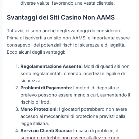
diverse valute, favorendo una vasta clientela.
Svantaggi dei Siti Casino Non AAMS
Tuttavia, ci sono anche degli svantaggi da considerare.
Prima di iscriverti a un sito non AAMS, è importante essere
consapevoli dei potenziali rischi di sicurezza e di legalità.
Ecco alcuni degli svantaggi:
Regolamentazione Assente:
Molti di questi siti non
sono regolamentati, creando incertezze legali e di
sicurezza.
Problemi di Pagamento:
I metodi di deposito e
prelievo possono essere meno sicuri, aumentando il
rischio di frodi.
Meno Protezioni:
I giocatori potrebbero non avere
accesso ai meccanismi di protezione previsti dalla
legge italiana.
Servizio Clienti Scarso:
In caso di problemi, il
supporto potrebbe non essere all’altezza e non