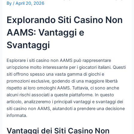
By
/
April 20, 2026
Explorando Siti Casino Non
AAMS: Vantaggi e
Svantaggi
Esplorare i siti casino non AAMS può rappresentare
un’opzione molto interessante per i giocatori italiani. Questi
siti offrono spesso una vasta gamma di giochi e
promozioni esclusive, godendo di una maggiore libertà
rispetto ai loro omologhi AAMS. Tuttavia, ci sono anche
alcuni rischi associati a queste piattaforme. In questo
articolo, analizzeremo i principali vantaggi e svantaggi dei
siti casino non AAMS, aiutandoti a prendere una decisione
informata.
Vantaggi dei Siti Casino Non