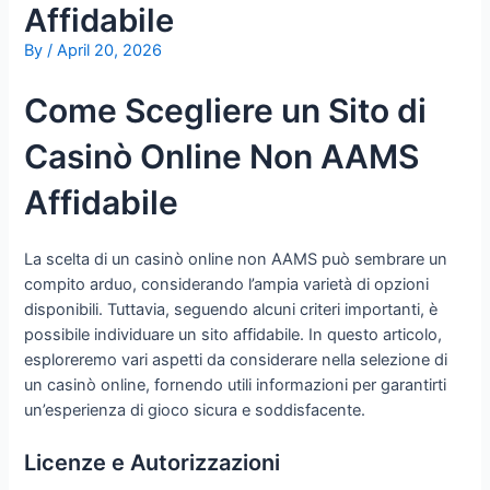
Affidabile
By
/
April 20, 2026
Come Scegliere un Sito di
Casinò Online Non AAMS
Affidabile
La scelta di un casinò online non AAMS può sembrare un
compito arduo, considerando l’ampia varietà di opzioni
disponibili. Tuttavia, seguendo alcuni criteri importanti, è
possibile individuare un sito affidabile. In questo articolo,
esploreremo vari aspetti da considerare nella selezione di
un casinò online, fornendo utili informazioni per garantirti
un’esperienza di gioco sicura e soddisfacente.
Licenze e Autorizzazioni