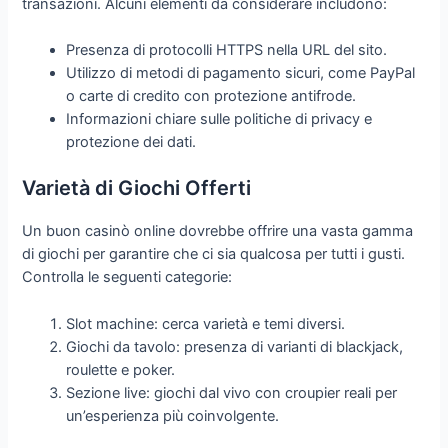
transazioni. Alcuni elementi da considerare includono:
Presenza di protocolli HTTPS nella URL del sito.
Utilizzo di metodi di pagamento sicuri, come PayPal
o carte di credito con protezione antifrode.
Informazioni chiare sulle politiche di privacy e
protezione dei dati.
Varietà di Giochi Offerti
Un buon casinò online dovrebbe offrire una vasta gamma
di giochi per garantire che ci sia qualcosa per tutti i gusti.
Controlla le seguenti categorie:
Slot machine: cerca varietà e temi diversi.
Giochi da tavolo: presenza di varianti di blackjack,
roulette e poker.
Sezione live: giochi dal vivo con croupier reali per
un’esperienza più coinvolgente.