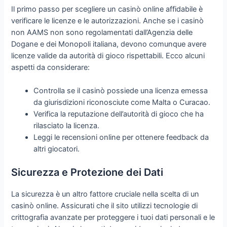
Il primo passo per scegliere un casinò online affidabile è
verificare le licenze e le autorizzazioni. Anche se i casinò
non AAMS non sono regolamentati dall’Agenzia delle
Dogane e dei Monopoli italiana, devono comunque avere
licenze valide da autorità di gioco rispettabili. Ecco alcuni
aspetti da considerare:
Controlla se il casinò possiede una licenza emessa
da giurisdizioni riconosciute come Malta o Curacao.
Verifica la reputazione dell’autorità di gioco che ha
rilasciato la licenza.
Leggi le recensioni online per ottenere feedback da
altri giocatori.
Sicurezza e Protezione dei Dati
La sicurezza è un altro fattore cruciale nella scelta di un
casinò online. Assicurati che il sito utilizzi tecnologie di
crittografia avanzate per proteggere i tuoi dati personali e le