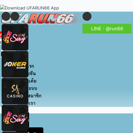
to
navigation
content
LINE : @run66
สมัครสมาชิก
เข้าสู่ระบบ
หน้าแรก
โปรโมชัน
สะสมแต้ม
เข้าสู่ระบบ
สมัครสมาชิก
ติดต่อเรา
หน้า
แรก