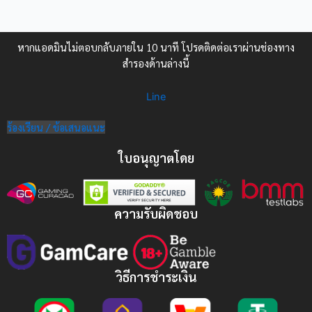
หากแอดมินไม่ตอบกลับภายใน 10 นาที โปรดติดต่อเราผ่านช่องทาง
สำรองด้านล่างนี้
Line
ร้องเรียน / ข้อเสนอแนะ
ใบอนุญาตโดย
ความรับผิดชอบ
วิธีการชำระเงิน