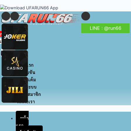
to
navigation
content
LINE : @run66
สมัครสมาชิก
เข้าสู่ระบบ
หน้าแรก
โปรโมชัน
สะสมแต้ม
เข้าสู่ระบบ
สมัครสมาชิก
ติดต่อเรา
หน้า
แรก