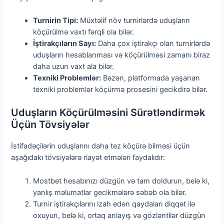
Turnirin Tipi:
Müxtəlif növ turnirlərdə uduşların
köçürülmə vaxtı fərqli ola bilər.
İştirakçıların Sayı:
Daha çox iştirakçı olan turnirlərdə
uduşların hesablanması və köçürülməsi zamanı biraz
daha uzun vaxt ala bilər.
Texniki Problemlər:
Bəzən, platformada yaşanan
texniki problemlər köçürmə prosesini gecikdirə bilər.
Uduşların Köçürülməsini Sürətləndirmək
Üçün Tövsiyələr
İstifadəçilərin uduşlarını daha tez köçürə bilməsi üçün
aşağıdakı tövsiyələrə riayət etmələri faydalıdır:
Mostbet hesabınızı düzgün və tam doldurun, belə ki,
yanlış məlumatlar gecikmələrə səbəb ola bilər.
Turnir iştirakçılarını izah edən qaydaları diqqət ilə
oxuyun, belə ki, ortaq anlayış və gözləntilər düzgün