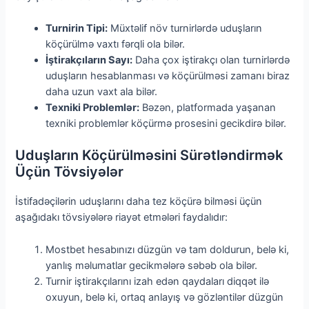
Turnirin Tipi:
Müxtəlif növ turnirlərdə uduşların
köçürülmə vaxtı fərqli ola bilər.
İştirakçıların Sayı:
Daha çox iştirakçı olan turnirlərdə
uduşların hesablanması və köçürülməsi zamanı biraz
daha uzun vaxt ala bilər.
Texniki Problemlər:
Bəzən, platformada yaşanan
texniki problemlər köçürmə prosesini gecikdirə bilər.
Uduşların Köçürülməsini Sürətləndirmək
Üçün Tövsiyələr
İstifadəçilərin uduşlarını daha tez köçürə bilməsi üçün
aşağıdakı tövsiyələrə riayət etmələri faydalıdır:
Mostbet hesabınızı düzgün və tam doldurun, belə ki,
yanlış məlumatlar gecikmələrə səbəb ola bilər.
Turnir iştirakçılarını izah edən qaydaları diqqət ilə
oxuyun, belə ki, ortaq anlayış və gözləntilər düzgün