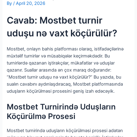
By
/
April 20, 2026
Cavab: Mostbet turnir
uduşu nə vaxt köçürülür?
Mostbet, onlayn bahis platforması olaraq, istifadəçilərinə
müxtəlif turnirlər və müsabiqələr keçirməkdədir. Bu
turnirlərdə qazanan iştirakçılar, mükafatlar və uduşlar
qazanır. Suallar arasında ən çox maraq doğurandır:
“Mostbet turnir uduşu nə vaxt köçürülür?” Bu yazıda, bu
sualın cavabını aydınlaşdıracaq, Mostbet platformasında
uduşların köçürülməsi prosesini geniş izah edəcəyik.
Mostbet Turnirində Uduşların
Köçürülmə Prosesi
Mostbet turnirində uduşların köçürülməsi prosesi adətən