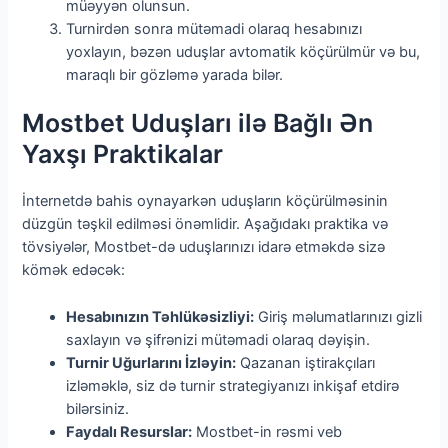
müəyyən olunsun.
Turnirdən sonra mütəmadi olaraq hesabınızı
yoxlayın, bəzən uduşlar avtomatik köçürülmür və bu,
maraqlı bir gözləmə yarada bilər.
Mostbet Uduşları ilə Bağlı Ən
Yaxşı Praktikalar
İnternetdə bahis oynayarkən uduşların köçürülməsinin
düzgün təşkil edilməsi önəmlidir. Aşağıdakı praktika və
tövsiyələr, Mostbet-də uduşlarınızı idarə etməkdə sizə
kömək edəcək:
Hesabınızın Təhlükəsizliyi:
Giriş məlumatlarınızı gizli
saxlayın və şifrənizi mütəmadi olaraq dəyişin.
Turnir Uğurlarını İzləyin:
Qazanan iştirakçıları
izləməklə, siz də turnir strategiyanızı inkişaf etdirə
bilərsiniz.
Faydalı Resurslar:
Mostbet-in rəsmi veb