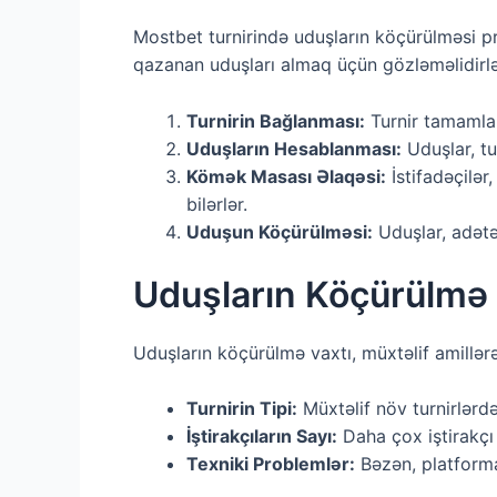
Mostbet turnirində uduşların köçürülməsi pro
qazanan uduşları almaq üçün gözləməlidirlər
Turnirin Bağlanması:
Turnir tamamlan
Uduşların Hesablanması:
Uduşlar, tu
Kömək Masası Əlaqəsi:
İstifadəçilər
bilərlər.
Uduşun Köçürülməsi:
Uduşlar, adətə
Uduşların Köçürülmə 
Uduşların köçürülmə vaxtı, müxtəlif amillərə 
Turnirin Tipi:
Müxtəlif növ turnirlərdə
İştirakçıların Sayı:
Daha çox iştirakçı
Texniki Problemlər:
Bəzən, platforma