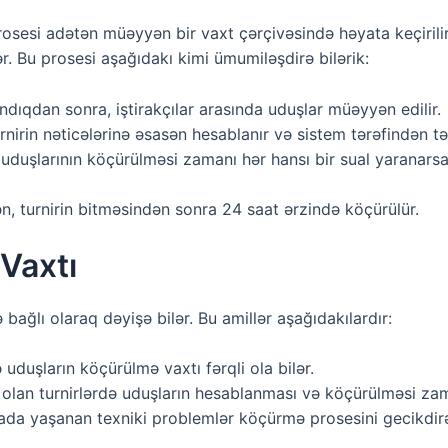
sesi adətən müəyyən bir vaxt çərçivəsində həyata keçirilir. 
. Bu prosesi aşağıdakı kimi ümumiləşdirə bilərik:
dıqdan sonra, iştirakçılar arasında uduşlar müəyyən edilir.
rnirin nəticələrinə əsasən hesablanır və sistem tərəfindən təs
, uduşlarının köçürülməsi zamanı hər hansı bir sual yaranars
n, turnirin bitməsindən sonra 24 saat ərzində köçürülür.
Vaxtı
bağlı olaraq dəyişə bilər. Bu amillər aşağıdakılardır:
 uduşların köçürülmə vaxtı fərqli ola bilər.
 olan turnirlərdə uduşların hesablanması və köçürülməsi zam
da yaşanan texniki problemlər köçürmə prosesini gecikdirə 