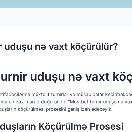
r uduşu nə vaxt köçürülür?
urnir uduşu nə vaxt köç
tifadəçilərinə müxtəlif turnirlər və müsabiqələr keçirməkdədi
ında ən çox maraq doğurandır: “Mostbet turnir uduşu nə vax
uşların köçürülməsi prosesini geniş izah edəcəyik.
duşların Köçürülmə Prosesi