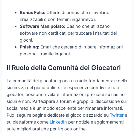
Bonus Falsi:
Offerte di bonus che si rivelano
irrealizzabili o con termini ingannevoli.
Software Manipolato:
Casinò che utilizzano
software non certificati per truccare i risultati dei
giochi.
Phishing:
Email che cercano di rubare informazioni
personali tramite inganni.
Il Ruolo della Comunità dei Giocatori
La comunità dei giocatori gioca un ruolo fondamentale nella
sicurezza del gioco online. Le esperienze condivise tra i
giocatori possono rivelare informazioni preziose su casinò
sicuri e non. Partecipare a forum e gruppi di discussione sui
social media è un modo eccellente per rimanere informati.
Puoi seguire pagine dedicate al gioco d’azzardo su
Twitter
e
su piattaforme come
LinkedIn
per notizie e aggiornamenti
sulle migliori pratiche per il gioco online.