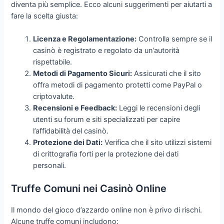
diventa più semplice. Ecco alcuni suggerimenti per aiutarti a
fare la scelta giusta:
Licenza e Regolamentazione:
Controlla sempre se il
casinò è registrato e regolato da un’autorità
rispettabile.
Metodi di Pagamento Sicuri:
Assicurati che il sito
offra metodi di pagamento protetti come PayPal o
criptovalute.
Recensioni e Feedback:
Leggi le recensioni degli
utenti su forum e siti specializzati per capire
l’affidabilità del casinò.
Protezione dei Dati:
Verifica che il sito utilizzi sistemi
di crittografia forti per la protezione dei dati
personali.
Truffe Comuni nei Casinò Online
Il mondo del gioco d’azzardo online non è privo di rischi.
Alcune truffe comuni includono: