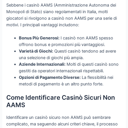
Sebbene i casinò AAMS (Amministrazione Autonoma dei
Monopoli di Stato) siano regolamentati in Italia, molti
giocatori si rivolgono a casinò non AAMS per una serie di
motivi. I principali vantaggi includono:
Bonus Più Generosi:
I casinò non AAMS spesso
offrono bonus e promozioni più vantaggiosi.
Varietà di Giochi:
Questi casinò tendono ad avere
una selezione di giochi più ampia.
Aziende Internazionali:
Molti di questi casinò sono
gestiti da operatori internazionali rispettabili.
Opzioni di Pagamento Diverse:
La flessibilità nei
metodi di pagamento è un altro punto forte.
Come Identificare Casinò Sicuri Non
AAMS
Identificare un casinò sicuro non AAMS può sembrare
complicato, ma seguendo alcuni criteri chiave, il processo