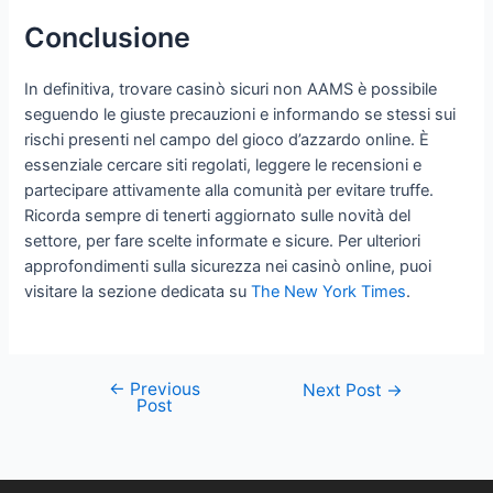
Conclusione
In definitiva, trovare casinò sicuri non AAMS è possibile
seguendo le giuste precauzioni e informando se stessi sui
rischi presenti nel campo del gioco d’azzardo online. È
essenziale cercare siti regolati, leggere le recensioni e
partecipare attivamente alla comunità per evitare truffe.
Ricorda sempre di tenerti aggiornato sulle novità del
settore, per fare scelte informate e sicure. Per ulteriori
approfondimenti sulla sicurezza nei casinò online, puoi
visitare la sezione dedicata su
The New York Times
.
←
Previous
Next Post
→
Post