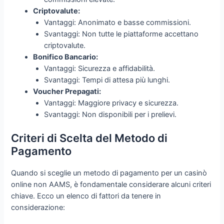
Criptovalute:
Vantaggi: Anonimato e basse commissioni.
Svantaggi: Non tutte le piattaforme accettano
criptovalute.
Bonifico Bancario:
Vantaggi: Sicurezza e affidabilità.
Svantaggi: Tempi di attesa più lunghi.
Voucher Prepagati:
Vantaggi: Maggiore privacy e sicurezza.
Svantaggi: Non disponibili per i prelievi.
Criteri di Scelta del Metodo di
Pagamento
Quando si sceglie un metodo di pagamento per un casinò
online non AAMS, è fondamentale considerare alcuni criteri
chiave. Ecco un elenco di fattori da tenere in
considerazione: