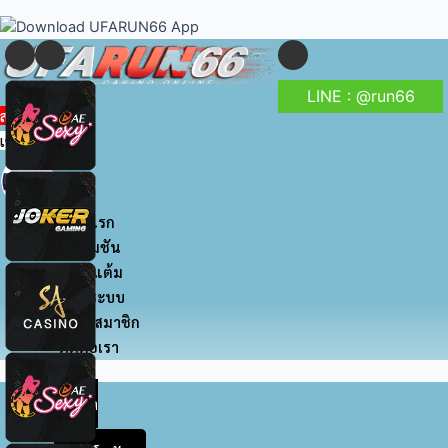
to
navigation
content
LINE : @run66
สมัครสมาชิก
เข้าสู่ระบบ
หน้าแรก
โปรโมชัน
สะสมแต้ม
เข้าสู่ระบบ
สมัครสมาชิก
ติดต่อเรา
หน้า
แรก