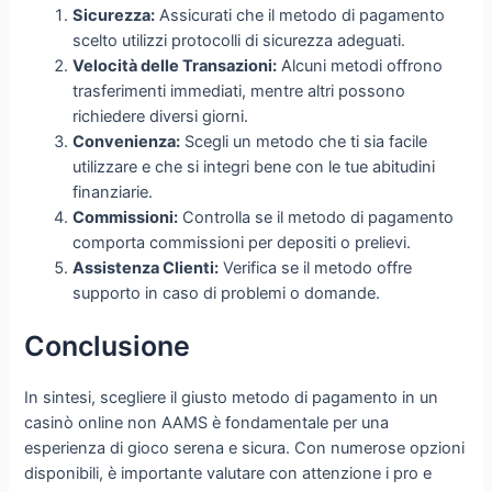
Sicurezza:
Assicurati che il metodo di pagamento
scelto utilizzi protocolli di sicurezza adeguati.
Velocità delle Transazioni:
Alcuni metodi offrono
trasferimenti immediati, mentre altri possono
richiedere diversi giorni.
Convenienza:
Scegli un metodo che ti sia facile
utilizzare e che si integri bene con le tue abitudini
finanziarie.
Commissioni:
Controlla se il metodo di pagamento
comporta commissioni per depositi o prelievi.
Assistenza Clienti:
Verifica se il metodo offre
supporto in caso di problemi o domande.
Conclusione
In sintesi, scegliere il giusto metodo di pagamento in un
casinò online non AAMS è fondamentale per una
esperienza di gioco serena e sicura. Con numerose opzioni
disponibili, è importante valutare con attenzione i pro e