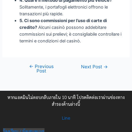
4. Qual è il metodo di pagamento più veloce?
Solitamente, i portafogli elettronici offrono le
transazioni più rapide.
5. Ci sono commissioni per l’uso di carte di
credito?
Alcuni casinò possono addebitare
commissioni sui prelievi; è consigliabile controllare i
termini e condizioni del casinò.
←
Previous
Next Post
→
Post
หากแอดมินไม่ตอบกลับภายใน 10 นาที โปรดติดต่อเราผ่านช่องทาง
สำรองด้านล่างนี้
Line
ร้องเรียน / ข้อเสนอแนะ