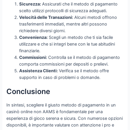
Sicurezza:
Assicurati che il metodo di pagamento
scelto utilizzi protocolli di sicurezza adeguati.
Velocità delle Transazioni:
Alcuni metodi offrono
trasferimenti immediati, mentre altri possono
richiedere diversi giorni.
Convenienza:
Scegli un metodo che ti sia facile
utilizzare e che si integri bene con le tue abitudini
finanziarie.
Commissioni:
Controlla se il metodo di pagamento
comporta commissioni per depositi o prelievi.
Assistenza Clienti:
Verifica se il metodo offre
supporto in caso di problemi o domande.
Conclusione
In sintesi, scegliere il giusto metodo di pagamento in un
casinò online non AAMS è fondamentale per una
esperienza di gioco serena e sicura. Con numerose opzioni
disponibili, è importante valutare con attenzione i pro e