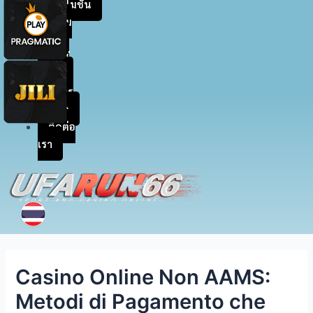
โปรโมชัน
สะสม
แต้ม
เข้าสู่
ระบบ
สมัคร
สมาชิก
ติดต่อ
เรา
Casino Online Non AAMS:
Metodi di Pagamento che