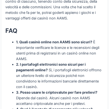
contro di ciascuno, tenendo conto della sicurezza, della
velocità e delle commissioni. Una volta che hai scelto il
metodo che fa per te, potrai goderti appieno i giochi e i
vantaggi offerti dai casinò non AAMS.
FAQ
1. Quali casinò online non AAMS sono sicuri?
È
importante verificare le licenze e le recensioni degli
utenti prima di registrarsi in un casinò online non
AAMS.
2. I portafogli elettronici sono sicuri per i
pagamenti online?
Sì, i portafogli elettronici offrono
un ulteriore livello di sicurezza poiché non
condividono le informazioni bancarie direttamente
con il casinò.
3. Posso usare le criptovalute per fare prelievi?
Dipende dal casinò. Alcuni casinò non AAMS
accettano criptovalute anche per i prelievi.