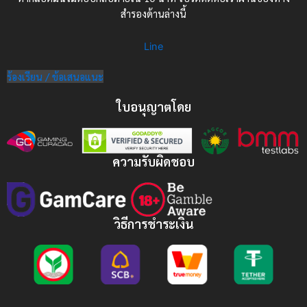
สำรองด้านล่างนี้
Line
ร้องเรียน / ข้อเสนอแนะ
ใบอนุญาตโดย
ความรับผิดชอบ
วิธีการชำระเงิน