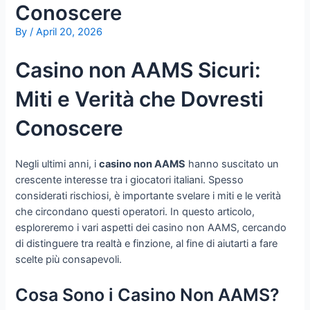
Conoscere
By
/
April 20, 2026
Casino non AAMS Sicuri:
Miti e Verità che Dovresti
Conoscere
Negli ultimi anni, i
casino non AAMS
hanno suscitato un
crescente interesse tra i giocatori italiani. Spesso
considerati rischiosi, è importante svelare i miti e le verità
che circondano questi operatori. In questo articolo,
esploreremo i vari aspetti dei casino non AAMS, cercando
di distinguere tra realtà e finzione, al fine di aiutarti a fare
scelte più consapevoli.
Cosa Sono i Casino Non AAMS?