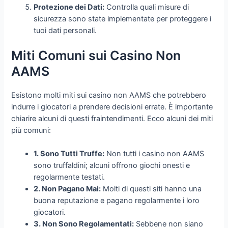
Protezione dei Dati:
Controlla quali misure di
sicurezza sono state implementate per proteggere i
tuoi dati personali.
Miti Comuni sui Casino Non
AAMS
Esistono molti miti sui casino non AAMS che potrebbero
indurre i giocatori a prendere decisioni errate. È importante
chiarire alcuni di questi fraintendimenti. Ecco alcuni dei miti
più comuni:
1. Sono Tutti Truffe:
Non tutti i casino non AAMS
sono truffaldini; alcuni offrono giochi onesti e
regolarmente testati.
2. Non Pagano Mai:
Molti di questi siti hanno una
buona reputazione e pagano regolarmente i loro
giocatori.
3. Non Sono Regolamentati:
Sebbene non siano