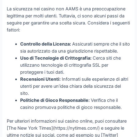
La sicurezza nei casino non AAMS è una preoccupazione
legittima per molti utenti. Tuttavia, ci sono alcuni passi da
seguire per garantire una scelta sicura. Considera i seguenti
fattori:
Controllo della Licenza:
Assicurati sempre che il sito
sia autorizzato da una giurisdizione rispettabile.
Uso di Tecnologie di Crittografia:
Cerca siti che
utilizzano tecnologie di crittografia SSL per
proteggere i tuoi dati.
Recensioni Utenti:
Informati sulle esperienze di altri
utenti per avere un’idea chiara della sicurezza del
sito.
Politiche di Gioco Responsabile:
Verifica che il
casino promuova politiche di gioco responsabile.
Per ulteriori informazioni sui casino online, puoi consultare
[The New York Times](https://nytimes.com/) e seguire le
ultime notizie sui social, come ad esempio su [Twitter]