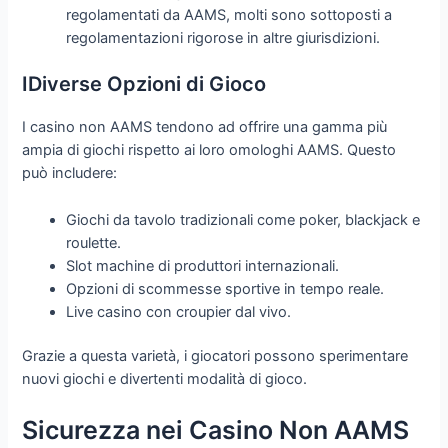
regolamentati da AAMS, molti sono sottoposti a
regolamentazioni rigorose in altre giurisdizioni.
IDiverse Opzioni di Gioco
I casino non AAMS tendono ad offrire una gamma più
ampia di giochi rispetto ai loro omologhi AAMS. Questo
può includere:
Giochi da tavolo tradizionali come poker, blackjack e
roulette.
Slot machine di produttori internazionali.
Opzioni di scommesse sportive in tempo reale.
Live casino con croupier dal vivo.
Grazie a questa varietà, i giocatori possono sperimentare
nuovi giochi e divertenti modalità di gioco.
Sicurezza nei Casino Non AAMS