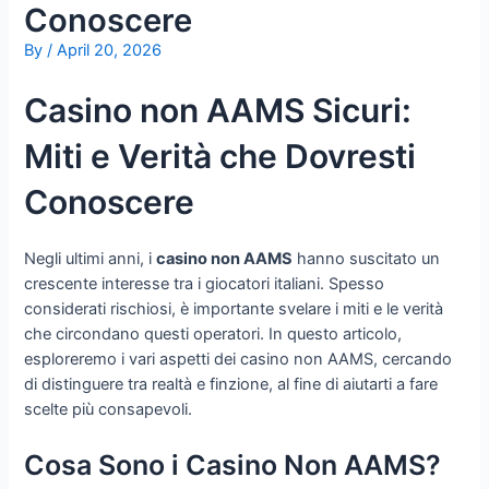
Conoscere
By
/
April 20, 2026
Casino non AAMS Sicuri:
Miti e Verità che Dovresti
Conoscere
Negli ultimi anni, i
casino non AAMS
hanno suscitato un
crescente interesse tra i giocatori italiani. Spesso
considerati rischiosi, è importante svelare i miti e le verità
che circondano questi operatori. In questo articolo,
esploreremo i vari aspetti dei casino non AAMS, cercando
di distinguere tra realtà e finzione, al fine di aiutarti a fare
scelte più consapevoli.
Cosa Sono i Casino Non AAMS?