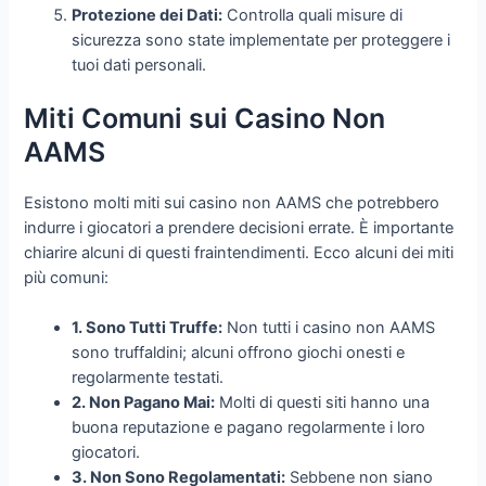
Protezione dei Dati:
Controlla quali misure di
sicurezza sono state implementate per proteggere i
tuoi dati personali.
Miti Comuni sui Casino Non
AAMS
Esistono molti miti sui casino non AAMS che potrebbero
indurre i giocatori a prendere decisioni errate. È importante
chiarire alcuni di questi fraintendimenti. Ecco alcuni dei miti
più comuni:
1. Sono Tutti Truffe:
Non tutti i casino non AAMS
sono truffaldini; alcuni offrono giochi onesti e
regolarmente testati.
2. Non Pagano Mai:
Molti di questi siti hanno una
buona reputazione e pagano regolarmente i loro
giocatori.
3. Non Sono Regolamentati:
Sebbene non siano