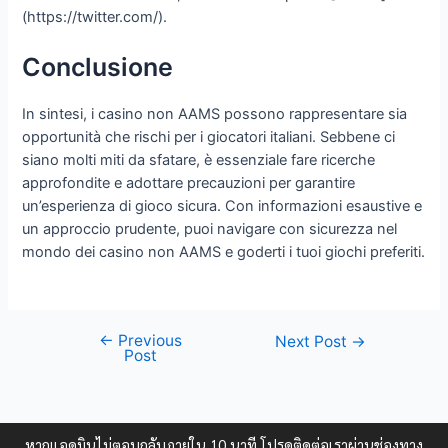
(https://twitter.com/).
Conclusione
In sintesi, i casino non AAMS possono rappresentare sia
opportunità che rischi per i giocatori italiani. Sebbene ci
siano molti miti da sfatare, è essenziale fare ricerche
approfondite e adottare precauzioni per garantire
un’esperienza di gioco sicura. Con informazioni esaustive e
un approccio prudente, puoi navigare con sicurezza nel
mondo dei casino non AAMS e goderti i tuoi giochi preferiti.
←
Previous
Next Post
→
Post
หากแอดมินไม่ตอบกลับภายใน 10 นาที โปรดติดต่อเราผ่านช่องทาง