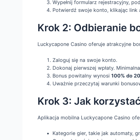
Wypełnij formularz rejestracyjny, po
Potwierdź swoje konto, klikając link
Krok 2: Odbieranie b
Luckycapone Casino oferuje atrakcyjne bon
Zaloguj się na swoje konto.
Dokonaj pierwszej wpłaty. Minimal
Bonus powitalny wynosi
100% do 2
Uważnie przeczytaj warunki bonuso
Krok 3: Jak korzystać 
Aplikacja mobilna Luckycapone Casino oferu
Kategorie gier, takie jak automaty, 