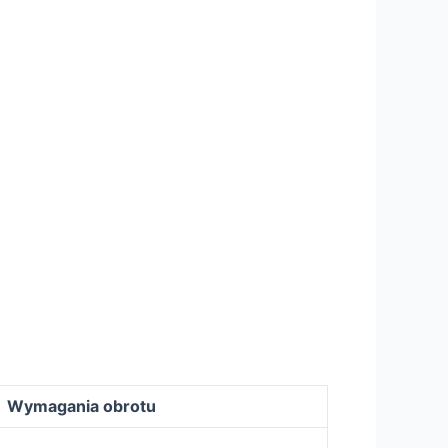
Wymagania obrotu