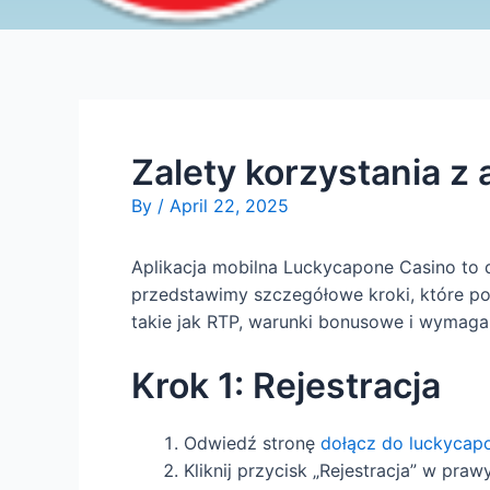
Zalety korzystania z
By
/
April 22, 2025
Aplikacja mobilna Luckycapone Casino to d
przedstawimy szczegółowe kroki, które po
takie jak RTP, warunki bonusowe i wymaga
Krok 1: Rejestracja
Odwiedź stronę
dołącz do luckycap
Kliknij przycisk „Rejestracja” w pr