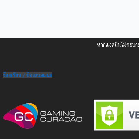
หากแอดมินไม่ตอบกลั
ร้องเรียน / ข้อเสนอแนะ