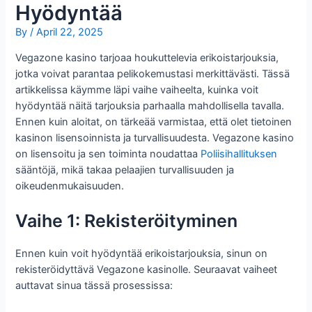
Hyödyntää
By
/
April 22, 2025
Vegazone kasino tarjoaa houkuttelevia erikoistarjouksia,
jotka voivat parantaa pelikokemustasi merkittävästi. Tässä
artikkelissa käymme läpi vaihe vaiheelta, kuinka voit
hyödyntää näitä tarjouksia parhaalla mahdollisella tavalla.
Ennen kuin aloitat, on tärkeää varmistaa, että olet tietoinen
kasinon lisensoinnista ja turvallisuudesta. Vegazone kasino
on lisensoitu ja sen toiminta noudattaa
Poliisihallituksen
sääntöjä, mikä takaa pelaajien turvallisuuden ja
oikeudenmukaisuuden.
Vaihe 1: Rekisteröityminen
Ennen kuin voit hyödyntää erikoistarjouksia, sinun on
rekisteröidyttävä Vegazone kasinolle. Seuraavat vaiheet
auttavat sinua tässä prosessissa: