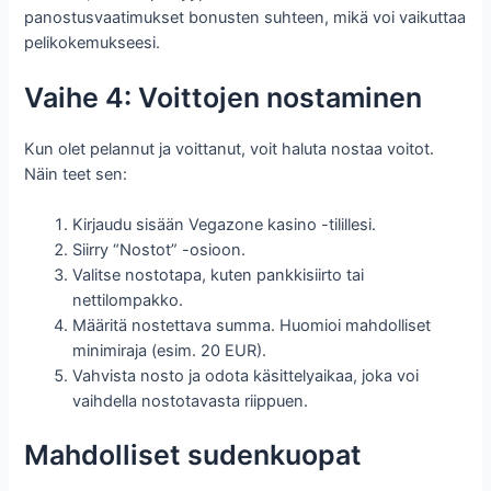
panostusvaatimukset bonusten suhteen, mikä voi vaikuttaa
pelikokemukseesi.
Vaihe 4: Voittojen nostaminen
Kun olet pelannut ja voittanut, voit haluta nostaa voitot.
Näin teet sen:
Kirjaudu sisään Vegazone kasino -tilillesi.
Siirry “Nostot” -osioon.
Valitse nostotapa, kuten pankkisiirto tai
nettilompakko.
Määritä nostettava summa. Huomioi mahdolliset
minimiraja (esim. 20 EUR).
Vahvista nosto ja odota käsittelyaikaa, joka voi
vaihdella nostotavasta riippuen.
Mahdolliset sudenkuopat