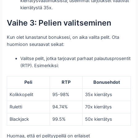
kierrätysvaatimuksista; useimmat tarjoukset vaativat
kierrätystä 35x.
Vaihe 3: Pelien valitseminen
Kun olet lunastanut bonuksesi, on aika valita pelit. Ota
huomioon seuraavat seikat:
Valitse pelit, jotka tarjoavat parhaat palautusprosentit
(RTP). Esimerkiksi:
Peli
RTP
Bonusehdot
Kolikkopelit
95-98%
35x kierrätys
Ruletti
94.74%
70x kierrätys
Blackjack
99.5%
50x kierrätys
Huomaa, että eri pelityypeillä on erilaiset