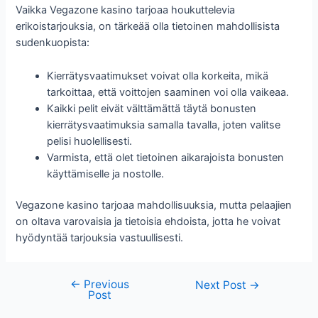
Vaikka Vegazone kasino tarjoaa houkuttelevia
erikoistarjouksia, on tärkeää olla tietoinen mahdollisista
sudenkuopista:
Kierrätysvaatimukset voivat olla korkeita, mikä
tarkoittaa, että voittojen saaminen voi olla vaikeaa.
Kaikki pelit eivät välttämättä täytä bonusten
kierrätysvaatimuksia samalla tavalla, joten valitse
pelisi huolellisesti.
Varmista, että olet tietoinen aikarajoista bonusten
käyttämiselle ja nostolle.
Vegazone kasino tarjoaa mahdollisuuksia, mutta pelaajien
on oltava varovaisia ja tietoisia ehdoista, jotta he voivat
hyödyntää tarjouksia vastuullisesti.
←
Previous
Next Post
→
Post