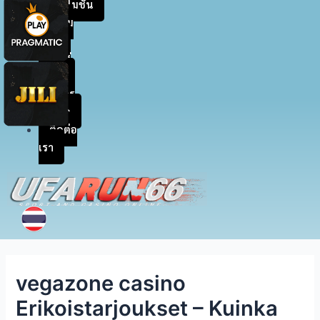
โปรโมชัน
สะสม
แต้ม
เข้าสู่
ระบบ
สมัคร
สมาชิก
ติดต่อ
เรา
vegazone casino
Erikoistarjoukset – Kuinka