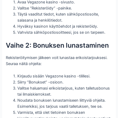
Avaa Vegazone kasino -sivusto.
Valitse “Rekisteröidy” -painike.
Täytä vaaditut tiedot, kuten sähköpostiosoite,
salasana ja henkilötiedot.
Hyväksy kasinon käyttöehdot ja rekisteröidy.
Vahvista sähköpostiosoitteesi, jos se on tarpeen.
Vaihe 2: Bonuksen lunastaminen
Rekisteröitymisen jälkeen voit lunastaa erikoistarjouksesi.
Seuraa näitä ohjeita:
Kirjaudu sisään Vegazone kasino -tilillesi.
Siirry “Bonukset” -osioon.
Valitse haluamasi erikoistarjous, kuten talletusbonus
tai ilmaiskierrokset.
Noudata bonuksen lunastamiseen liittyviä ohjeita.
Esimerkiksi, jos tarjous vaatii talletuksen, tee se.
Varmista, että olet tietoinen bonuksen