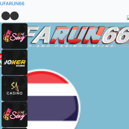
Skip
Menu
Menu
Post
UFARUN66
to
navigation
content
สมัครสมาชิก
เข้าสู่ระบบ