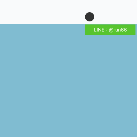
LINE : @run66