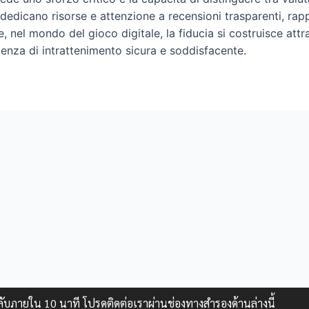
 dedicano risorse e attenzione a recensioni trasparenti, rap
, nel mondo del gioco digitale, la fiducia si costruisce att
ienza di intrattenimento sicura e soddisfacente.
บภายใน 10 นาที โปรดติดต่อเราผ่านช่องทางสำรองด้านล่างนี้