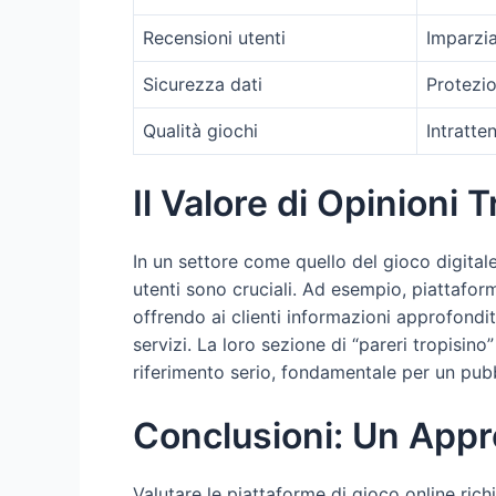
Recensioni utenti
Imparzia
Sicurezza dati
Protezi
Qualità giochi
Intratte
Il Valore di Opinioni 
In un settore come quello del gioco digitale
utenti sono cruciali. Ad esempio, piattafor
offrendo ai clienti informazioni approfondit
servizi. La loro sezione di “pareri tropisi
riferimento serio, fondamentale per un pub
Conclusioni: Un Appr
Valutare le piattaforme di gioco online richi