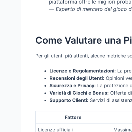
piattaforma offre le migliori proba
—
Esperto di mercato del gioco di
Come Valutare una Pi
Per gli utenti più attenti, alcune metriche
Licenze e Regolamentazioni:
La pres
Recensioni degli Utenti:
Opinioni ver
Sicurezza e Privacy:
La protezione de
Varietà di Giochi e Bonus:
Offerta di
Supporto Clienti:
Servizi di assistenz
Fattore
Licenze ufficiali
Massima