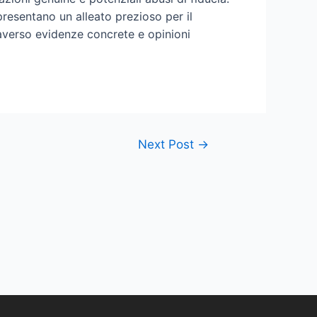
presentano un alleato prezioso per il
raverso evidenze concrete e opinioni
Next Post
→